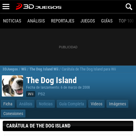
NOTICIAS
ANÁLISIS
REPORTAJES
JUEGOS
GUÍAS
TOP 100
3DJuegos
/
Wii
/
The Dog Island Wii
/
Carátula de The Dog Island para Wii
The Dog Island
Fecha de lanzamiento: 6 de marzo de 2008
Wii
PS2
Ficha
Análisis
Noticias
Guía Completa
Videos
Imágenes
Conexiones
CARÁTULA DE THE DOG ISLAND