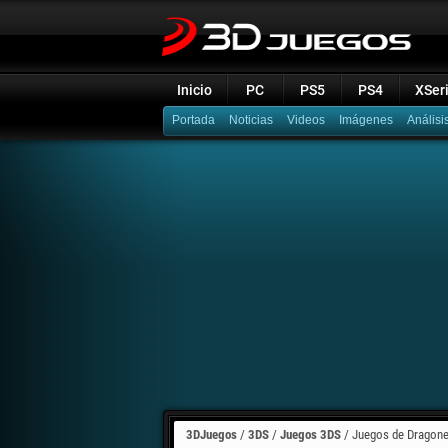
Inicio
PC
PS5
PS4
XSer
Portada
Noticias
Videos
Imágenes
Análisi
3DJuegos
/
3DS
/
Juegos 3DS
/
Juegos de Dragone