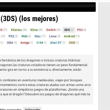
(3DS) (los mejores)
S5
XSeries
XOne
Switch
3DS
PS3
(27)
(28)
(42)
(36)
(3)
(9)
S
PS2
Web
Mac
Linux
Android
(10)
(5)
(2)
(17)
(5)
(12)
S
GBA
Amiga
C-64
Atari ST
SMS
(1)
(5)
(1)
(1)
(1)
(1)
 fantástica de los dragones o incluso criaturas titánicas
 dragones las criaturas voladoras tienen un peso fundamental
ento gira en torno a su existencia o, directamente, están
n combates en aventuras medievales, viajes por bosques
entamientos contra estas criaturas aladas con armas como arco
 corazones en simpáticos juegos de plataformas. ¿Existe una
ica que el dragón? Descubre los juegos de dragones qué más te
Más esperados
Valoración