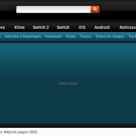
ies
XOne
Switch 2
Switch
iOS
Android
Noticias
s
Artículos y Reportajes
Hardware
Guías
Trucos
Todos los Juegos
Top
s: Mejores juegos (3DS)