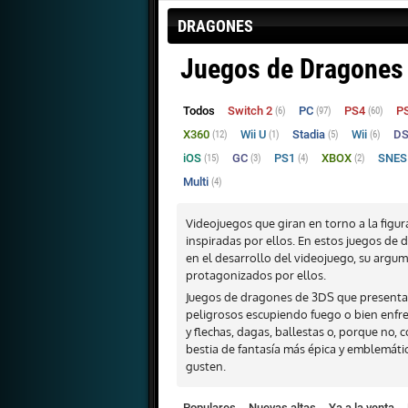
DRAGONES
Juegos de Dragones 
Todos
Switch 2
PC
PS4
P
(6)
(97)
(60)
X360
Wii U
Stadia
Wii
D
(12)
(1)
(5)
(6)
iOS
GC
PS1
XBOX
SNE
(15)
(3)
(4)
(2)
Multi
(4)
Videojuegos que giran en torno a la figura
inspiradas por ellos. En estos juegos de
en el desarrollo del videojuego, su argum
protagonizados por ellos.
Juegos de dragones de 3DS que presenta
peligrosos escupiendo fuego o bien enfr
y flechas, dagas, ballestas o, porque no,
bestia de fantasía más épica y emblemát
gusten.
Populares
Nuevas altas
Ya a la venta