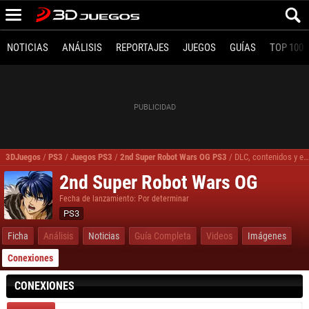
NOTICIAS
ANÁLISIS
REPORTAJES
JUEGOS
GUÍAS
TOP 100
3DJuegos
/
PS3
/
Juegos PS3
/
2nd Super Robot Wars OG PS3
/
DLC, contenidos y expansiones 2nd Super Robot Wars OG PS3
2nd Super Robot Wars OG
Fecha de lanzamiento: Por determinar
PS3
Ficha
Análisis
Noticias
Guía Completa
Videos
Imágenes
Conexiones
CONEXIONES