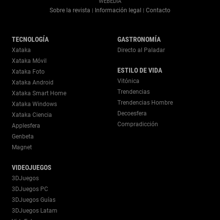
WEBEDIA
Sobre la revista
Información legal
Contacto
|
|
TECNOLOGÍA
GASTRONOMÍA
Xataka
Directo al Paladar
Xataka Móvil
ESTILO DE VIDA
Xataka Foto
Vitónica
Xataka Android
Trendencias
Xataka Smart Home
Trendencias Hombre
Xataka Windows
Decoesfera
Xataka Ciencia
Compradicción
Applesfera
Genbeta
Magnet
VIDEOJUEGOS
3DJuegos
3DJuegos PC
3DJuegos Guías
3DJuegos Latam