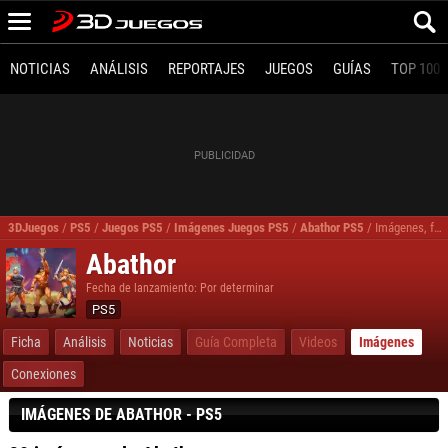
NOTICIAS
ANÁLISIS
REPORTAJES
JUEGOS
GUÍAS
TOP 100
3DJuegos
/
PS5
/
Juegos PS5
/
Imágenes Juegos PS5
/
Abathor PS5
/
Imágenes, fotos Abathor para PS5
Abathor
Fecha de lanzamiento: Por determinar
PS5
Ficha
Análisis
Noticias
Guía Completa
Videos
Imágenes
Conexiones
IMÁGENES DE ABATHOR - PS5