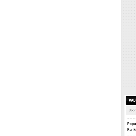
VAL
Sobr
Popul
Rank