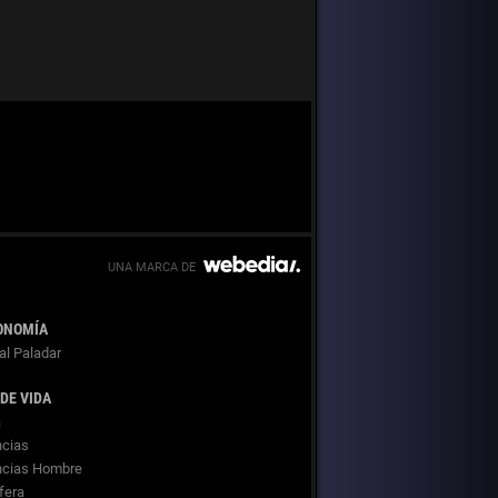
ONOMÍA
al Paladar
 DE VIDA
a
cias
ncias Hombre
fera