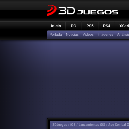
Inicio
PC
PS5
PS4
XSer
Portada
Noticias
Videos
Imágenes
Análisi
3DJuegos
/
iOS
/
Lanzamientos iOS
/
Ace Combat X