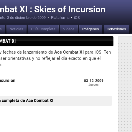
bat XI : Skies of Incursion
nto:
3 de diciembre de 2009
·
Plataforma
iOS
is
Noticias
Guía Completa
Videos
Imágenes
Conexiones
MBAT XI
 y fechas de lanzamiento de
Ace Combat XI
para iOS. Ten
r orientativas y no reflejar el día exacto en que el
a.
ncursion
03-12-2009
Jueves
a completa de Ace Combat XI