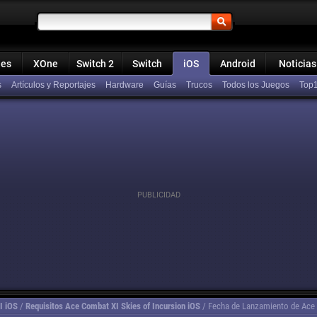
ies
XOne
Switch 2
Switch
iOS
Android
Noticias
s
Artículos y Reportajes
Hardware
Guías
Trucos
Todos los Juegos
Top
I iOS
/
Requisitos Ace Combat XI Skies of Incursion iOS
/
Fecha de Lanzamiento de Ace 