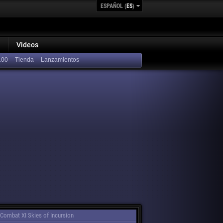
ESPAÑOL (
ES
)
Videos
100
Lanzamientos
Combat XI Skies of Incursion