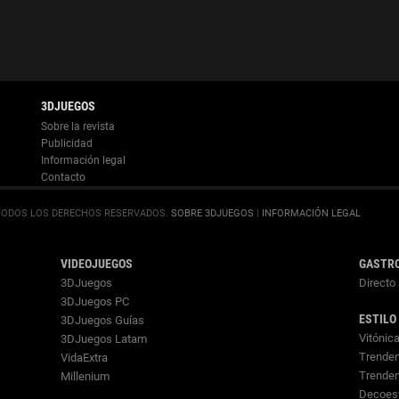
Información legal
.
SOBRE 3DJUEGOS
|
INFORMACIÓN LEGAL
VIDEOJUEGOS
GASTR
3DJuegos
Directo 
3DJuegos PC
ESTILO
3DJuegos Guías
Vitónic
3DJuegos Latam
Trenden
VidaExtra
Trende
Millenium
Decoes