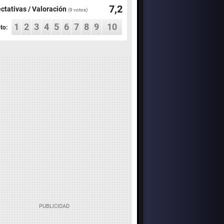
7,2
ctativas / Valoración
(
9
votos)
1
2
3
4
5
6
7
8
9
10
to: