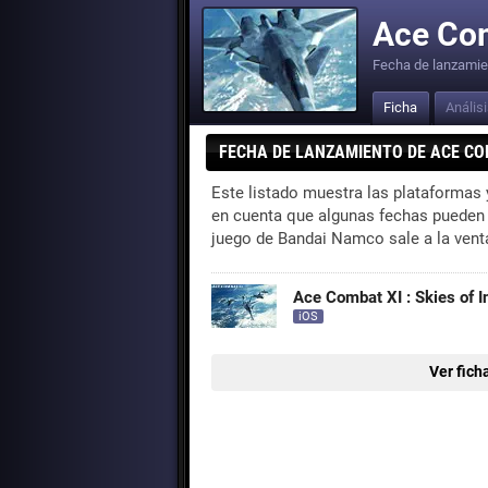
Ace Com
Fecha de lanzamie
Ficha
Anális
FECHA DE LANZAMIENTO DE ACE CO
Este listado muestra las plataformas
en cuenta que algunas fechas pueden se
juego de Bandai Namco sale a la vent
Ace Combat XI : Skies of I
iOS
Ver fich