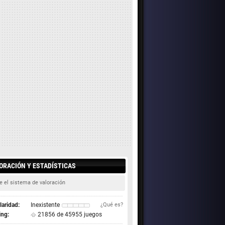
ORACIÓN Y ESTADÍSTICAS
e el sistema de valoración
aridad:
Inexistente
¿Qué es?
ing:
21856 de 45955 juegos