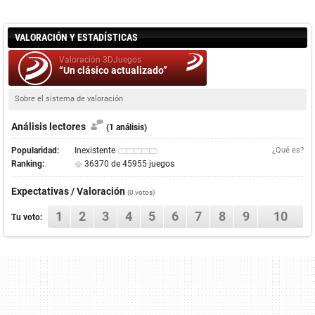
VALORACIÓN Y ESTADÍSTICAS
Valoración 3DJuegos
“Un clásico actualizado”
Sobre el sistema de valoración
Análisis lectores
(1 análisis)
Popularidad:
Inexistente
¿Qué es?
Ranking:
36370 de 45955 juegos
Expectativas / Valoración
(0 votos)
1
2
3
4
5
6
7
8
9
10
Tu voto: