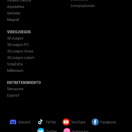
Xataka Ciencia
Compradicción
Applesfera
Genbeta
Magnet
VIDEOJUEGOS
3DJuegos
3DJuegos PC
3DJuegos Guías
3DJuegos Latam
VidaExtra
Millenium
ENTRETENIMIENTO
Sensacine
Espinof
Discord
TikTok
YouTube
Facebook
Twitter
Instagram