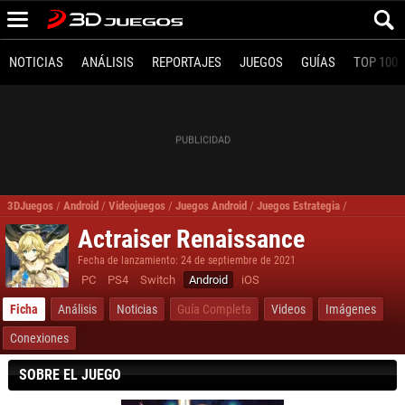
NOTICIAS
ANÁLISIS
REPORTAJES
JUEGOS
GUÍAS
TOP 100
3DJuegos
/
Android
/
Videojuegos
/
Juegos Android
/
Juegos Estrategia
/
Actraiser R
Actraiser Renaissance
Fecha de lanzamiento: 24 de septiembre de 2021
PC
PS4
Switch
Android
iOS
Ficha
Análisis
Noticias
Guía Completa
Videos
Imágenes
Conexiones
SOBRE EL JUEGO