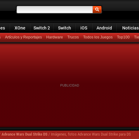
ies
XOne
Switch 2
Switch
iOS
Android
Noticias
s
Artículos y Reportajes
Hardware
Trucos
Todos los Juegos
Top100
/
Advance Wars Dual Strike DS
/
Imágenes, fotos Advance Wars Dual Strike para DS