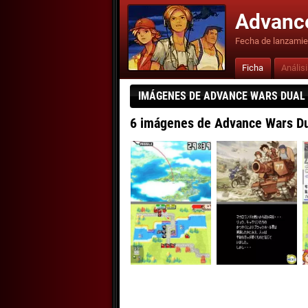
Advance
Fecha de lanzamie
Ficha
Anális
IMÁGENES DE ADVANCE WARS DUAL 
6 imágenes de Advance Wars Du