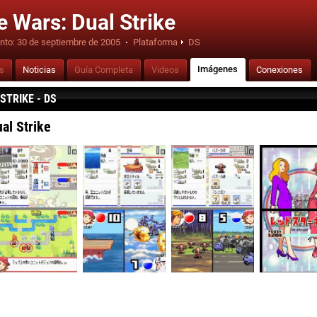
 Wars: Dual Strike
nto:
30 de septiembre de 2005
·
Plataforma
DS
Imágenes
is
Noticias
Guía Completa
Videos
Conexiones
STRIKE - DS
al Strike