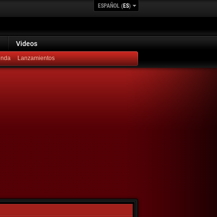
ESPAÑOL (
ES
)
Videos
Lanzamientos