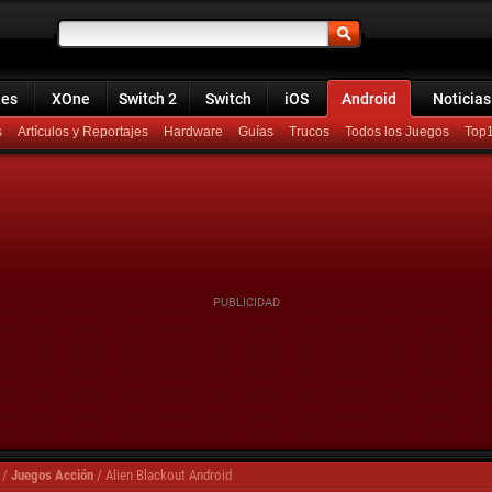
ies
XOne
Switch 2
Switch
iOS
Android
Noticias
s
Artículos y Reportajes
Hardware
Guías
Trucos
Todos los Juegos
Top
/
Juegos Acción
/
Alien Blackout Android