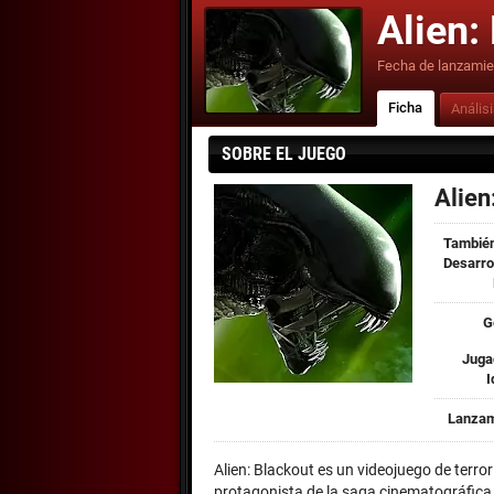
Alien:
Fecha de lanzamie
Ficha
Anális
SOBRE EL JUEGO
Alien
También
Desarro
G
Juga
I
Lanzam
Alien: Blackout es un videojuego de terro
protagonista de la saga cinematográfica 