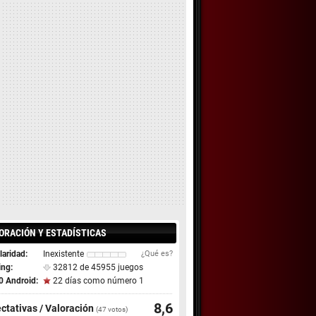
ORACIÓN Y ESTADÍSTICAS
aridad:
Inexistente
¿Qué es?
ing:
32812 de 45955 juegos
0 Android:
22 días como número 1
8,6
ctativas / Valoración
(
47
votos)