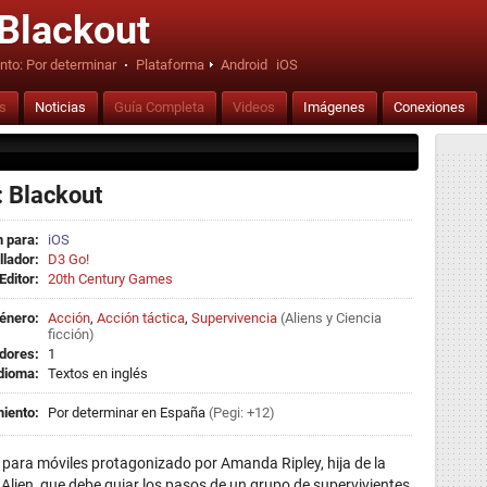
 Blackout
nto:
Por determinar
·
Plataforma
Android
iOS
is
Noticias
Guía Completa
Videos
Imágenes
Conexiones
: Blackout
 para:
iOS
llador:
D3 Go!
Editor:
20th Century Games
énero:
Acción
,
Acción táctica
,
Supervivencia
(
Aliens
y
Ciencia
ficción
)
dores:
1
dioma:
Textos en inglés
iento:
Por determinar en España
(Pegi: +12)
r para móviles protagonizado por Amanda Ripley, hija de la
Alien, que debe guiar los pasos de un grupo de supervivientes