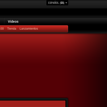
ESPAÑOL (
ES
)
Videos
100
Lanzamientos