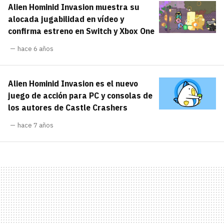
Alien Hominid Invasion muestra su
carácter inicial), pero no mayúsculas, espacios,
¿Todavía no tienes cuenta?
tildes o caracteres especiales.
alocada jugabilidad en vídeo y
confirma estreno en Switch y Xbox One
He leído y acepto la
politica de
Regístrate gratis
privacidad y de participación
hace 6 años
Registrarse en 3DJuegos
Alien Hominid Invasion es el nuevo
El inicio de sesión con Facebook ya no está
juego de acción para PC y consolas de
disponible, pero puedes seguir usando tu cuenta
los autores de Castle Crashers
de 3DJuegos:
Entra con Google
hace 7 años
Recupera tu acceso con Facebook
¿Ya tienes cuenta?
Entra en 3DJuegos