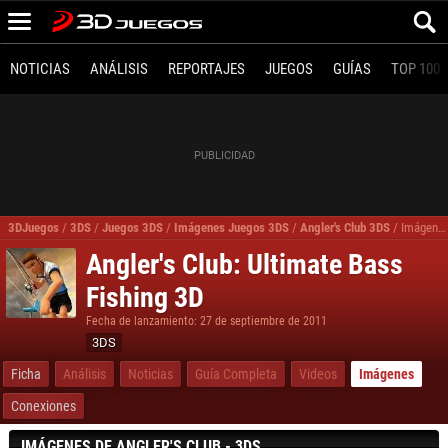
NOTICIAS
ANÁLISIS
REPORTAJES
JUEGOS
GUÍAS
TOP 100
3DJuegos
/
3DS
/
Juegos 3DS
/
Imágenes Juegos 3DS
/
Angler's Club 3DS
/
Imágenes, fotos Angler's Club Ultimate Bass Fishing 3D para 3DS
Angler's Club: Ultimate Bass
Fishing 3D
Fecha de lanzamiento: 27 de septiembre de 2011
3DS
Ficha
Análisis
Noticias
Guía Completa
Videos
Imágenes
Conexiones
IMÁGENES DE ANGLER'S CLUB - 3DS