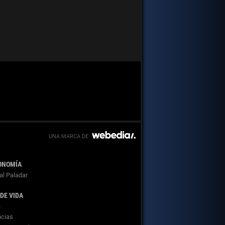
ONOMÍA
al Paladar
 DE VIDA
a
cias