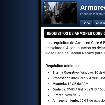
Armored
Fecha de lanzamie
Ficha
Anális
REQUISITOS DE ARMORED CORE 6
Los
requisitos de Armored Core 6 F
desvelados. A continuación os deja
videojuego de Bandai Namco para j
Requisitos mínimos:
Sitema Operativo:
Windows 10 de 6
Procesador:
Intel Core i7-4790K | I
Memoria:
12 GB de RAM
Gráficos:
NVIDIA GeForce GTX 1650
DirectX:
Versión 12
Almacenamiento:
60 GB de espacio 