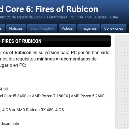
 Core 6: Fires of Rubicon
nto:
25 de agosto de 2023
·
Plataforma
PC
PS4
PS5
XSeries
XOne
is
Noticias
Guía Completa
Videos
Imágenes
Conexiones
 FIRES OF RUBICON
ires of Rubicon
en su versión para
PC
por fin han sido
mos los requisitos
mínimos y recomendados
del
ugarlo en PC:
4-bit
ntel Core i5-8400 or AMD Ryzen 7 1800X | AMD Ryzen 5 2600
, 4 GB or AMD Radeon RX 480, 4 GB
disponible