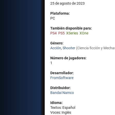
25 de agosto de 2023
Plataforma:
PC
También disponible para:
PS4
PS5
XSeries
XOne
Género:
Acción
,
Shooter
(Ciencia ficción y Mecha
Número de jugadores:
1
Desarrollador:
FromSoftware
Distribuidor:
Bandai Namco
Idioma:
Textos: Español
Voces: Inglés