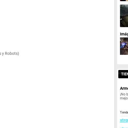
Imá
s y Robots)
TIE
Armo
¡No 
mejor
Tiend