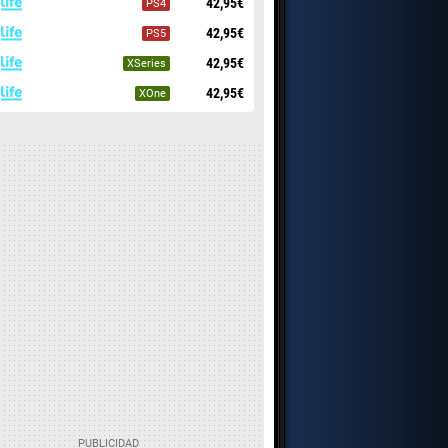
42,95€
PS4
42,95€
PS5
42,95€
XSeries
42,95€
XOne