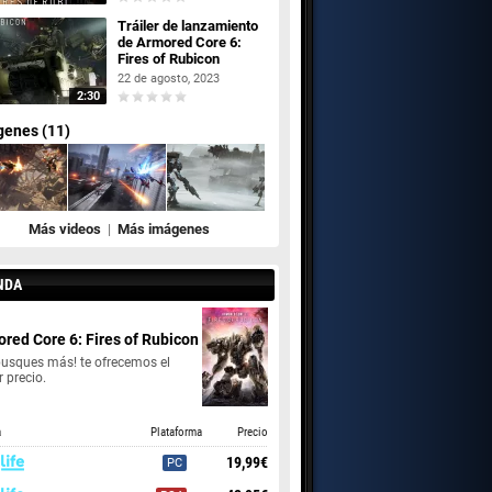
Tráiler de lanzamiento
de Armored Core 6:
Fires of Rubicon
22 de agosto, 2023
2:30
genes (11)
Más videos
|
Más imágenes
NDA
red Core 6: Fires of Rubicon
busques más! te ofrecemos el
 precio.
a
Plataforma
Precio
19,99€
PC