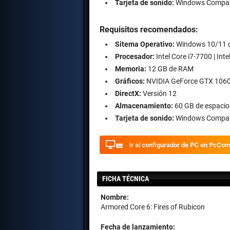
Tarjeta de sonido:
Windows Compati
Requisitos recomendados:
Sitema Operativo:
Windows 10/11 d
Procesador:
Intel Core i7-7700 | In
Memoria:
12 GB de RAM
Gráficos:
NVIDIA GeForce GTX 1060,
DirectX:
Versión 12
Almacenamiento:
60 GB de espacio 
Tarjeta de sonido:
Windows Compati
Ir al configurador de PC en PcCo
FICHA TÉCNICA
Nombre:
Armored Core 6: Fires of Rubicon
Fecha de lanzamiento: