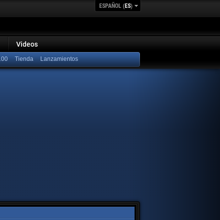
ESPAÑOL (
ES
)
Videos
100
Lanzamientos