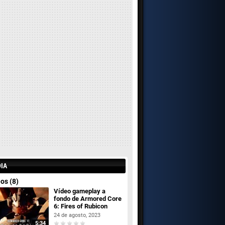
IA
os (8)
Vídeo gameplay a
fondo de Armored Core
6: Fires of Rubicon
24 de agosto, 2023
5:34