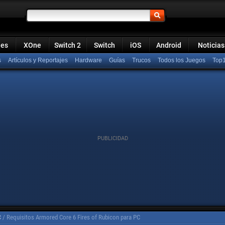
ies
XOne
Switch 2
Switch
iOS
Android
Noticias
s
Artículos y Reportajes
Hardware
Guías
Trucos
Todos los Juegos
Top
C
/
Requisitos Armored Core 6 Fires of Rubicon para PC