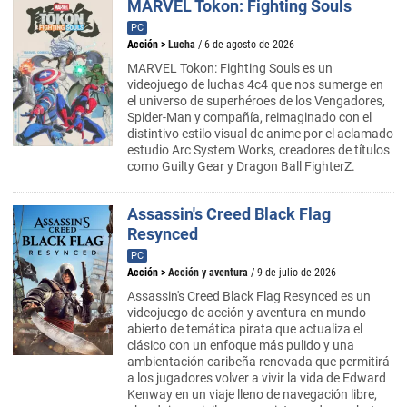
MARVEL Tokon: Fighting Souls
PC
Acción
>
Lucha
/ 6 de agosto de 2026
MARVEL Tokon: Fighting Souls es un
videojuego de luchas 4c4 que nos sumerge en
el universo de superhéroes de los Vengadores,
Spider-Man y compañía, reimaginado con el
distintivo estilo visual de anime por el aclamado
estudio Arc System Works, creadores de títulos
como Guilty Gear y Dragon Ball FighterZ.
Assassin's Creed Black Flag
Resynced
PC
Acción
>
Acción y aventura
/ 9 de julio de 2026
Assassin's Creed Black Flag Resynced es un
videojuego de acción y aventura en mundo
abierto de temática pirata que actualiza el
clásico con un enfoque más pulido y una
ambientación caribeña renovada que permitirá
a los jugadores volver a vivir la vida de Edward
Kenway en un viaje lleno de navegación libre,