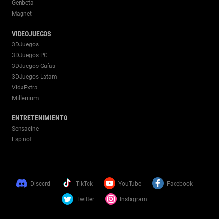
Genbeta
Magnet
VIDEOJUEGOS
3DJuegos
3DJuegos PC
3DJuegos Guías
3DJuegos Latam
VidaExtra
Millenium
ENTRETENIMIENTO
Sensacine
Espinof
Discord
TikTok
YouTube
Facebook
Twitter
Instagram