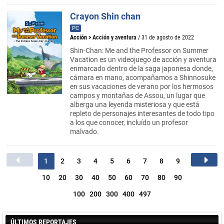
Crayon Shin chan
PC
Acción
>
Acción y aventura
/ 31 de agosto de 2022
Shin-Chan: Me and the Professor on Summer
Vacation es un videojuego de acción y aventura
enmarcado dentro de la saga japonesa donde,
cámara en mano, acompañamos a Shinnosuke
en sus vacaciones de verano por los hermosos
campos y montañas de Assou, un lugar que
alberga una leyenda misteriosa y que está
repleto de personajes interesantes de todo tipo
a los que conocer, incluído un profesor
malvado.
1
2
3
4
5
6
7
8
9
10
20
30
40
50
60
70
80
90
100
200
300
400
497
ÚLTIMOS REPORTAJES