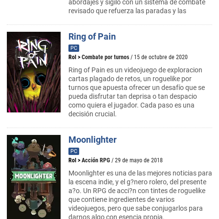
abordajes y sigilo con un sistema de combate
revisado que refuerza las paradas y las
Ring of Pain
PC
Rol
>
Combate por turnos
/ 15 de octubre de 2020
Ring of Pain es un videojuego de exploracion
cartas plagado de retos, un roguelike por
turnos que apuesta ofrecer un desafío que se
pueda disfrutar tan deprisa o tan despacio
como quiera el jugador. Cada paso es una
decisión crucial.
Moonlighter
PC
Rol
>
Acción RPG
/ 29 de mayo de 2018
Moonlighter es una de las mejores noticias para
la escena indie, y el g?nero rolero, del presente
a?o. Un RPG de acci?n con tintes de roguelike
que contiene ingredientes de varios
videojuegos, pero que sabe conjugarlos para
darnos algo con esencia propia.