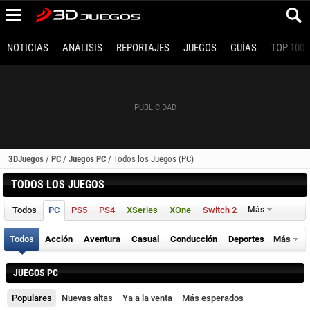
NOTICIAS
ANÁLISIS
REPORTAJES
JUEGOS
GUÍAS
TOP 100
3DJuegos
/
PC
/
Juegos PC
/
Todos los Juegos (PC)
TODOS LOS JUEGOS
Todos
PC
PS5
PS4
XSeries
XOne
Switch 2
Más
Todos
Acción
Aventura
Casual
Conducción
Deportes
Más
JUEGOS PC
Populares
Nuevas altas
Ya a la venta
Más esperados