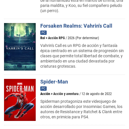
de la humanidad está en manos de Emma, una
paria maldita, y Koo, su fiel compañero peludo
(un perro).
Forsaken Realms: Vahrin's Call
PC
Rol
>
Acción RPG
/ 2026 (Por determinar)
Vahrin's Call es un RPG de acción y fantasía
épica centrado en un sistema de progresión sin
clases que permite total libertad de combate, y
ambientado en una ciudad devastada por
criaturas grotescas.
Spider-Man
PC
Acción
>
Acción y aventura
/ 12 de agosto de 2022
Spiderman protagoniza este videojuego de
acción desarrollado por Insomniac Games, los
autores de Resistance y Ratchet & Clank entre
otros, en primicia para PS4.