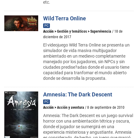
etc.
Wild Terra Online
PC
Acción
>
Gestión y temáticos
>
Supervivencia
/ 18 de
diciembre de 2017
El videojuego Wild Terra Online se presenta un
simulador de vida masiva multijugador
ambientado en un medievo completamente
manejado por los jugadores, sin NPCs y sin
ciudades predise?adas donde el usuario tiene
capacidad para tranfomar el mundo abierto
donde se desarrolla la propuesta.
Amnesia: The Dark Descent
PC
Acción
>
Acción y aventura
/ 8 de septiembre de 2010
Amnesia: The Dark Descent es un juego survival
horror con una ambientación tétrica y oscura,
donde el jugador se sumergirá en una
experiencia misteriosa y angustiante. Amnesia
es considerado, de hecho, un juego que marcó