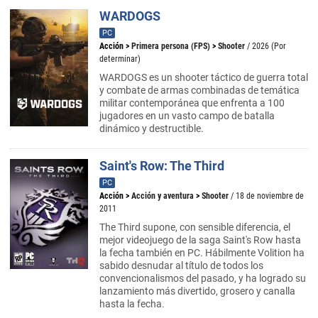
WARDOGS
PC
Acción
>
Primera persona (FPS)
>
Shooter
/ 2026 (Por
determinar)
WARDOGS es un shooter táctico de guerra total
y combate de armas combinadas de temática
militar contemporánea que enfrenta a 100
jugadores en un vasto campo de batalla
dinámico y destructible.
Saint's Row: The Third
PC
Acción
>
Acción y aventura
>
Shooter
/ 18 de noviembre de
2011
The Third supone, con sensible diferencia, el
mejor videojuego de la saga Saint's Row hasta
la fecha también en PC. Hábilmente Volition ha
sabido desnudar al título de todos los
convencionalismos del pasado, y ha logrado su
lanzamiento más divertido, grosero y canalla
hasta la fecha.