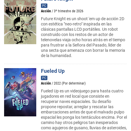
PC
Acción
/ 3º trimestre de 2026
Future Knight es un shoot 'em up de acción 2D
con estética "neo-retro" inspirada en las
clásicas pantallas LCD portátiles. Un robot
construido con los restos de un actor de
telenovelas viaja ocho horas atrás en el tiempo
para frustrar a la Señora del Pasado, líder de
una secta que amenaza con borrar la memoria
de la humanidad.
Fueled Up
PC
Acción
/ 2022 (Por determinar)
Fueled Up es un videojuego para hasta cuatro
jugadores en red local que consiste en
recuperar naves espaciales. Su desafío
propone repostar, arreglar y rescatar las
embarcaciones antes de que el malvado pulpo
espacial les ponga los tentáculos encima. Por el
camino hay otros peligros tan inesperados
como agujeros de gusano, lluvias de asteroides,