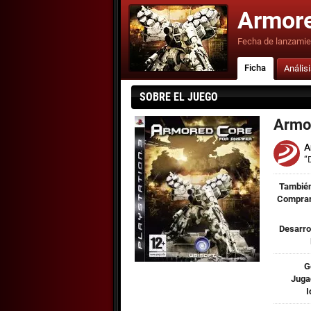
Armore
Fecha de lanzamie
Ficha
Anális
SOBRE EL JUEGO
Armor
A
“
También
Comprar
Desarro
G
Juga
I