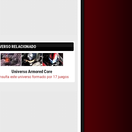
VERSO RELACIONADO
Universo Armored Core
nsulta este universo formado por 17 juegos