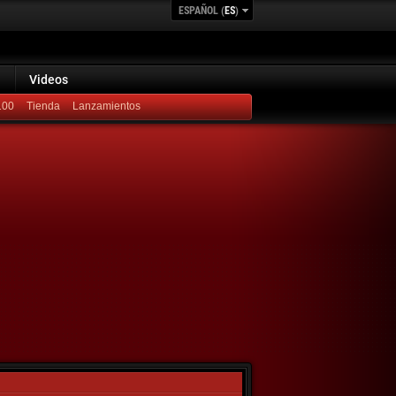
ESPAÑOL (
ES
)
Videos
100
Lanzamientos