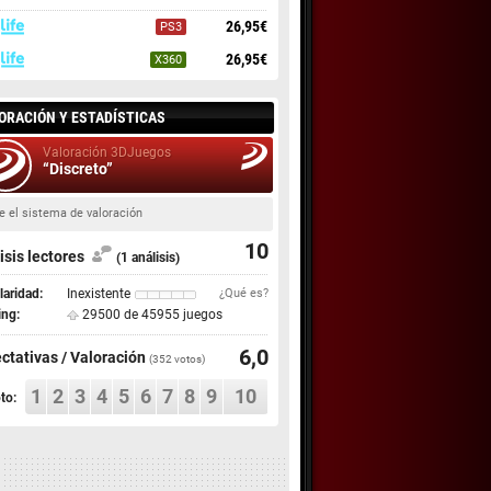
26,95€
PS3
26,95€
X360
ORACIÓN Y ESTADÍSTICAS
Valoración 3DJuegos
“Discreto”
e el sistema de valoración
10
isis lectores
(1 análisis)
aridad:
Inexistente
¿Qué es?
ing:
29500 de 45955 juegos
6,0
ctativas / Valoración
(
352
votos)
1
2
3
4
5
6
7
8
9
10
to: