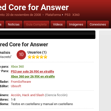
d Core for Answer
nto:
20 de noviembre de 2008
·
Plataforma
PS3
X360
is
Noticias
Guía Completa
Videos
Imágenes
Conexiones
ed Core for Answer
Usuarios (1)
nalisis
10
Discreto”
 para:
Xbox 360
 Para:
PS3 por solo 26,95€ en xtralife
Xbox 360 por 26,95€ en xtralife
llador:
FromSoftware
Editor:
Ubisoft
énero:
Acción
,
Hack and Slash
(
Ciencia ficción
)
dores:
1-8
dioma:
Textos en castellano y manual en castellano