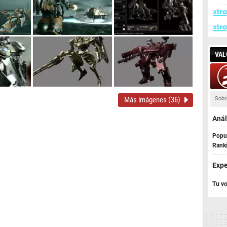
VAL
Más imágenes (36)
Sobr
Anál
Popul
Rank
Expe
Tu vo