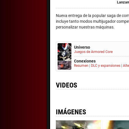
Lanzam
Nueva entrega de la popular saga de co
incluye tanto modos multijugador compet
personalizar nuestras máquinas.
Universo
Juegos de Armored Core
Conexiones
Resumen
|
DLC y expansiones
|
Alt
VIDEOS
IMÁGENES