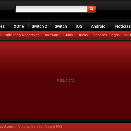
ies
XOne
Switch 2
Switch
iOS
Android
Noticias
s
Artículos y Reportajes
Hardware
Guías
Trucos
Todos los Juegos
Top
os Acción
/
Armored Core for Answer PS3