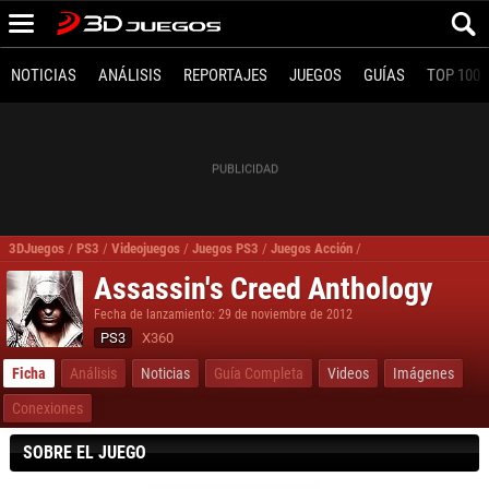
NOTICIAS
ANÁLISIS
REPORTAJES
JUEGOS
GUÍAS
TOP 100
3DJuegos
/
PS3
/
Videojuegos
/
Juegos PS3
/
Juegos Acción
/
Assassin's Creed Anth
Assassin's Creed Anthology
Fecha de lanzamiento: 29 de noviembre de 2012
PS3
X360
Ficha
Análisis
Noticias
Guía Completa
Videos
Imágenes
Conexiones
SOBRE EL JUEGO