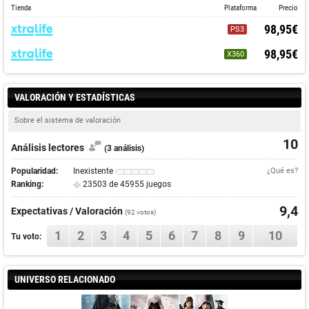
Tienda
Plataforma
Precio
98,95€
PS3
98,95€
X360
VALORACIÓN Y ESTADÍSTICAS
Sobre el sistema de valoración
10
Análisis lectores
(3 análisis)
Popularidad:
Inexistente
¿Qué es?
Ranking:
23503 de 45955 juegos
9,4
Expectativas / Valoración
(
92
votos)
1
2
3
4
5
6
7
8
9
10
Tu voto:
UNIVERSO RELACIONADO