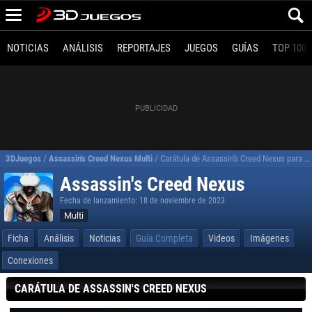
NOTICIAS
ANÁLISIS
REPORTAJES
JUEGOS
GUÍAS
TOP 100
3DJuegos
/
Assassin's Creed Nexus Multi
/
Carátula de Assassin's Creed Nexus para Multi
Assassin's Creed Nexus
Fecha de lanzamiento: 18 de noviembre de 2023
Multi
Ficha
Análisis
Noticias
Guía Completa
Videos
Imágenes
Conexiones
CARÁTULA DE ASSASSIN'S CREED NEXUS