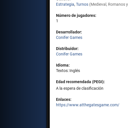
Estrategia
,
Turnos
(Medieval, Romanos y
Número de jugadores:
1
Desarrollador:
Conifer Games
Distribuidor:
Conifer Games
Idioma:
Textos: Inglés
Edad recomendada (PEGI):
A la espera de clasificación
Enlaces:
https://www.atthegatesgame.com/