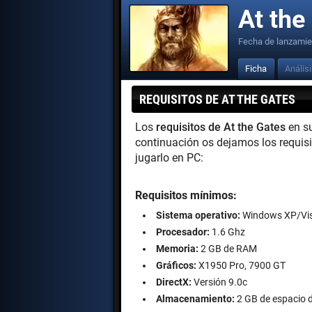
At the
Fecha de lanzamie
Ficha
Anális
REQUISITOS DE AT THE GATES
Los
requisitos de At the Gates
en s
continuación os dejamos los requis
jugarlo en PC:
Requisitos mínimos:
Sistema operativo:
Windows XP/Vi
Procesador:
1.6 Ghz
Memoria:
2 GB de RAM
Gráficos:
X1950 Pro, 7900 GT
DirectX:
Versión 9.0c
Almacenamiento:
2 GB de espacio d