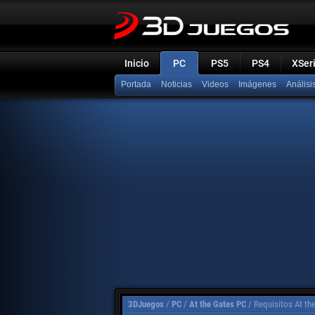
Inicio
PC
PS5
PS4
XSer
Portada
Noticias
Videos
Imágenes
Análisi
3DJuegos
/
PC
/
At the Gates PC
/
Requisitos At th