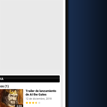
IA
os (1)
Trailer de lanzamiento
de At the Gates
12 de diciembre, 2018
0:59