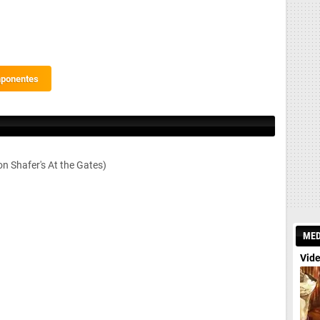
mponentes
n Shafer's At the Gates)
MED
Vide