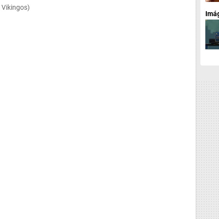
 Vikingos)
Imág