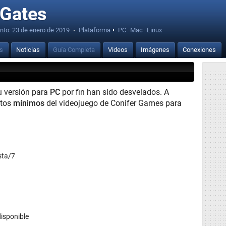
 Gates
nto:
23 de enero de 2019
·
Plataforma
PC
Mac
Linux
is
Noticias
Guía Completa
Videos
Imágenes
Conexiones
u versión para
PC
por fin han sido desvelados. A
itos
mínimos
del videojuego de Conifer Games para
sta/7
isponible