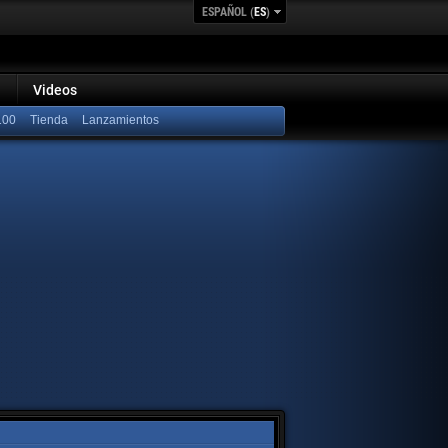
ESPAÑOL (
ES
)
Videos
100
Lanzamientos