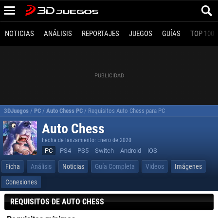
NOTICIAS
ANÁLISIS
REPORTAJES
JUEGOS
GUÍAS
TOP 100
3DJuegos
/
PC
/
Auto Chess PC
/
Requisitos Auto Chess para PC
Auto Chess
Fecha de lanzamiento: Enero de 2020
PC
PS4
PS5
Switch
Android
iOS
Ficha
Análisis
Noticias
Guía Completa
Videos
Imágenes
Conexiones
REQUISITOS DE AUTO CHESS