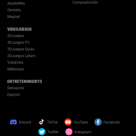
Compradicción
Applesfera
Genbeta
Magnet
VIDEOJUEGOS
3DJuegos
3DJuegos PC
3DJuegos Guías
3DJuegos Latam
VidaExtra
Millenium
ENTRETENIMIENTO
Sensacine
Espinof
Discord
TikTok
YouTube
Facebook
Twitter
Instagram