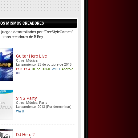
LOS MISMOS CREADORES
 juegos desarrollados por “FreeStyleGames”,
mismos creadores de B-Boy.
Guitar Hero Live
Otros, Música
Lanzamiento: 23 de octubre de 2015
PS3
PS4
XOne
X360
Wii U
Android
iOS
SiNG Party
Otros, Música, Party
Lanzamiento: 2013 (Por determinar)
Wii U
DJ Hero 2