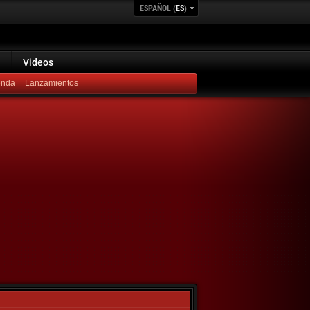
ESPAÑOL (
ES
)
Videos
Lanzamientos