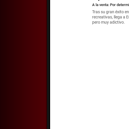
A la venta: Por determ
Tras su gran éxito e
recreativas, llega a
pero muy adictivo.