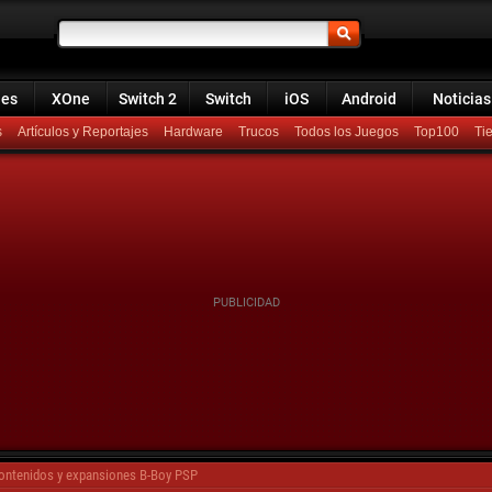
ies
XOne
Switch 2
Switch
iOS
Android
Noticias
s
Artículos y Reportajes
Hardware
Trucos
Todos los Juegos
Top100
ontenidos y expansiones B-Boy PSP