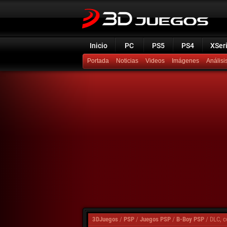
Inicio
PC
PS5
PS4
XSer
Portada
Noticias
Videos
Imágenes
Análisi
3DJuegos
/
PSP
/
Juegos PSP
/
B-Boy PSP
/
DLC, c