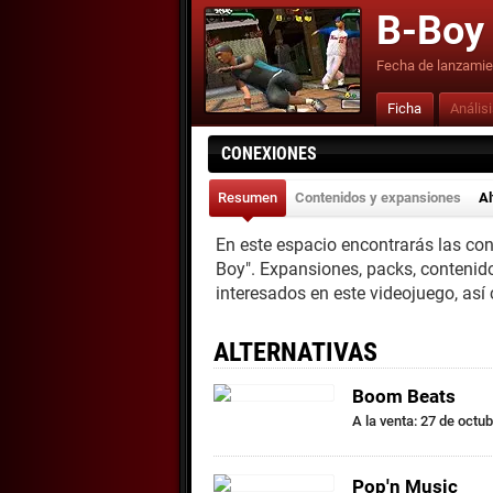
B-Boy
Fecha de lanzamie
Ficha
Anális
CONEXIONES
Resumen
Contenidos y expansiones
Al
En este espacio encontrarás las co
Boy". Expansiones, packs, contenid
interesados en este videojuego, así
ALTERNATIVAS
Boom Beats
A la venta: 27 de octu
Pop'n Music