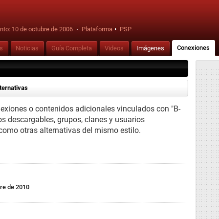
nto:
10 de octubre de 2006
·
Plataforma
PSP
Conexiones
is
Noticias
Guía Completa
Videos
Imágenes
ternativas
nexiones o contenidos adicionales vinculados con "B-
os descargables, grupos, clanes y usuarios
 como otras alternativas del mismo estilo.
bre de 2010