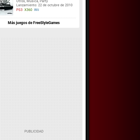
Otros, Música, Party
Lanzamiento: 22 de octubre de 2010
PS3
X360
Wii
Más juegos de FreeStyleGames