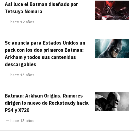
Así luce el Batman diseñado por
carácter inicial), pero no mayúsculas, espacios,
¿Todavía no tienes cuenta?
tildes o caracteres especiales.
Tetsuya Nomura
He leído y acepto la
politica de
hace 12 años
Regístrate gratis
privacidad y de participación
Registrarse en 3DJuegos
Se anuncia para Estados Unidos un
pack con los dos primeros Batman:
El inicio de sesión con Facebook ya no está
Arkham y todos sus contenidos
disponible, pero puedes seguir usando tu cuenta
descargables
de 3DJuegos:
Entra con Google
hace 13 años
Recupera tu acceso con Facebook
Batman: Arkham Origins. Rumores
¿Ya tienes cuenta?
dirigen lo nuevo de Rocksteady hacia
PS4 y X720
Entra en 3DJuegos
hace 13 años