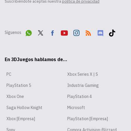
Suscribiéndote aceptas nuestra
política de privacidad
Síguenos
Wha
Twit
Fac
Yout
Inst
RSS
Disc
Tikt
tsA
ter
ebo
ube
agr
ord
ok
En 3DJuegos hablamos de...
pp
ok
am
PC
Xbox Series X | S
PlayStation 5
Industria Gaming
Xbox One
PlayStation 4
Saga Hollow Knight
Microsoft
Xbox [Empresa]
PlayStation [Empresa]
Sony
Compra Activision-Blizzard