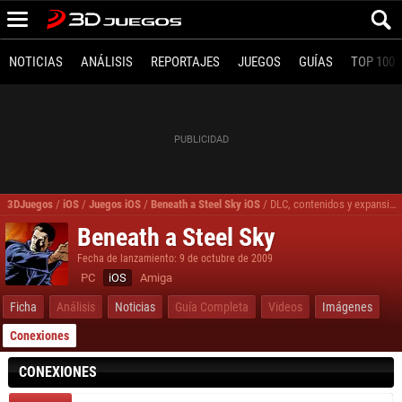
NOTICIAS
ANÁLISIS
REPORTAJES
JUEGOS
GUÍAS
TOP 100
3DJuegos
/
iOS
/
Juegos iOS
/
Beneath a Steel Sky iOS
/
DLC, contenidos y expansiones Beneath a Steel Sky iOS
Beneath a Steel Sky
Fecha de lanzamiento: 9 de octubre de 2009
PC
iOS
Amiga
Ficha
Análisis
Noticias
Guía Completa
Videos
Imágenes
Conexiones
CONEXIONES