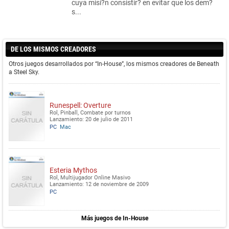
cuya misi?n consistir? en evitar que los dem?
s...
DE LOS MISMOS CREADORES
Otros juegos desarrollados por “In-House”, los mismos creadores de Beneath
a Steel Sky.
Runespell: Overture
Rol, Pinball, Combate por turnos
Lanzamiento: 20 de julio de 2011
PC
Mac
Esteria Mythos
Rol, Multijugador Online Masivo
Lanzamiento: 12 de noviembre de 2009
PC
Más juegos de In-House