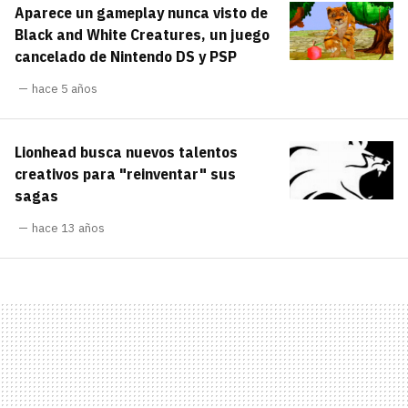
Aparece un gameplay nunca visto de
carácter inicial), pero no mayúsculas, espacios,
¿Todavía no tienes cuenta?
tildes o caracteres especiales.
Black and White Creatures, un juego
cancelado de Nintendo DS y PSP
He leído y acepto la
politica de
Regístrate gratis
privacidad y de participación
hace 5 años
Registrarse en 3DJuegos
Lionhead busca nuevos talentos
El inicio de sesión con Facebook ya no está
creativos para "reinventar" sus
disponible, pero puedes seguir usando tu cuenta
sagas
de 3DJuegos:
Entra con Google
hace 13 años
Recupera tu acceso con Facebook
¿Ya tienes cuenta?
Entra en 3DJuegos