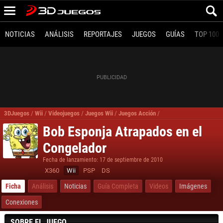
NOTICIAS
ANÁLISIS
REPORTAJES
JUEGOS
GUÍAS
TOP 100
3DJuegos
/
Wii
/
Videojuegos
/
Juegos Wii
/
Juegos Acción
/
Bob Esponja Atrapados e
Bob Esponja Atrapados en el
Congelador
Fecha de lanzamiento: 17 de septiembre de 2010
X360
Wii
PSP
DS
Ficha
Análisis
Noticias
Guía Completa
Videos
Imágenes
Conexiones
SOBRE EL JUEGO