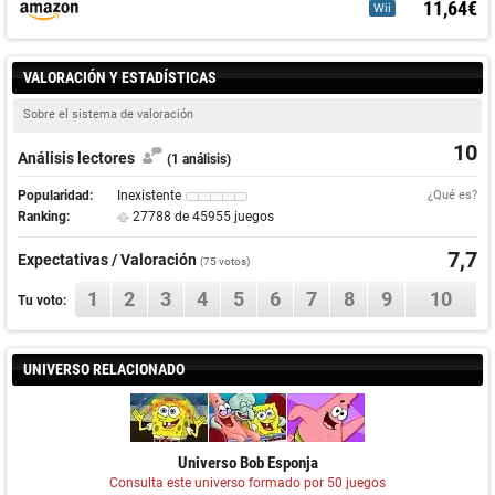
11,64€
Wii
VALORACIÓN Y ESTADÍSTICAS
Sobre el sistema de valoración
10
Análisis lectores
(1 análisis)
Popularidad:
Inexistente
¿Qué es?
Ranking:
27788 de 45955 juegos
7,7
Expectativas / Valoración
(
75
votos)
1
2
3
4
5
6
7
8
9
10
Tu voto:
UNIVERSO RELACIONADO
Universo Bob Esponja
Consulta este universo formado por 50 juegos