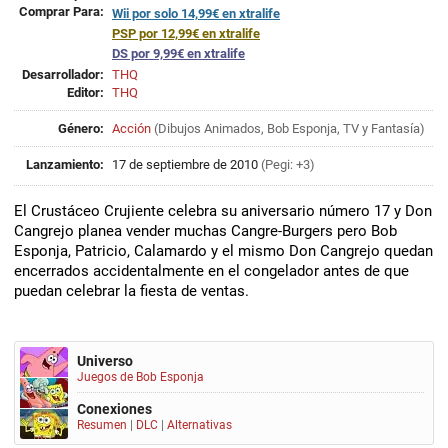
Comprar Para:
Wii por solo 14,99€ en xtralife
PSP por 12,99€ en xtralife
DS por 9,99€ en xtralife
Desarrollador:
THQ
Editor:
THQ
Género:
Acción
(
Dibujos Animados
,
Bob Esponja
,
TV
y
Fantasía
)
Lanzamiento:
17 de septiembre de 2010
(Pegi: +3)
El Crustáceo Crujiente celebra su aniversario número 17 y Don
Cangrejo planea vender muchas Cangre-Burgers pero Bob
Esponja, Patricio, Calamardo y el mismo Don Cangrejo quedan
encerrados accidentalmente en el congelador antes de que
puedan celebrar la fiesta de ventas.
Universo
Juegos de Bob Esponja
Conexiones
Resumen
|
DLC
|
Alternativas