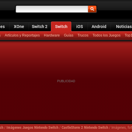
ies
XOne
Switch 2
Switch
iOS
Android
Noticias
s
Artículos y Reportajes
Hardware
Guías
Trucos
Todos los Juegos
Top
ch
/
Imágenes Juegos Nintendo Switch
/
CastleStorm 2 Nintendo Switch
/
Imágenes, fo