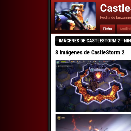
Castl
Fecha de lanzamie
Ficha
Anális
IMÁGENES DE CASTLESTORM 2 - NI
8 imágenes de CastleStorm 2