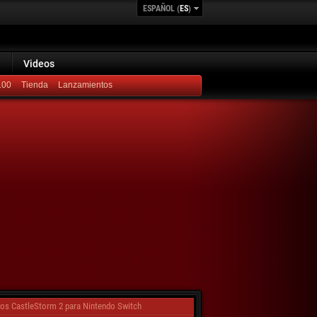
ESPAÑOL (
ES
)
Videos
100
Lanzamientos
tos CastleStorm 2 para Nintendo Switch