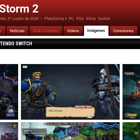
eStorm 2
nto:
3º cuarto de 2020
·
Plataforma
PC
PS4
XOne
Switch
Imágenes
is
Noticias
Guía Completa
Videos
Conexiones
NTENDO SWITCH