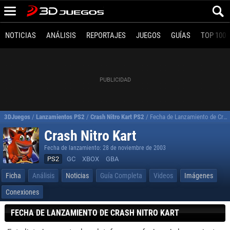
NOTICIAS
ANÁLISIS
REPORTAJES
JUEGOS
GUÍAS
TOP 100
3DJuegos
/
Lanzamientos PS2
/
Crash Nitro Kart PS2
/
Fecha de Lanzamiento de Crash Nitro Kart
Crash Nitro Kart
Fecha de lanzamiento: 28 de noviembre de 2003
PS2
GC
XBOX
GBA
Ficha
Análisis
Noticias
Guía Completa
Videos
Imágenes
Conexiones
FECHA DE LANZAMIENTO DE CRASH NITRO KART