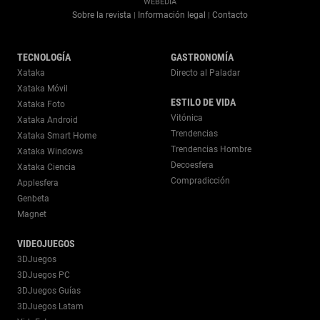
WEBEDIA
Sobre la revista
Información legal
Contacto
|
|
TECNOLOGÍA
GASTRONOMÍA
Xataka
Directo al Paladar
Xataka Móvil
ESTILO DE VIDA
Xataka Foto
Vitónica
Xataka Android
Trendencias
Xataka Smart Home
Trendencias Hombre
Xataka Windows
Decoesfera
Xataka Ciencia
Compradicción
Applesfera
Genbeta
Magnet
VIDEOJUEGOS
3DJuegos
3DJuegos PC
3DJuegos Guías
3DJuegos Latam