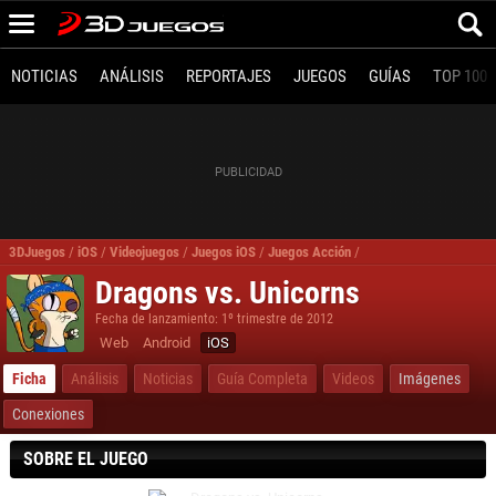
NOTICIAS
ANÁLISIS
REPORTAJES
JUEGOS
GUÍAS
TOP 100
3DJuegos
/
iOS
/
Videojuegos
/
Juegos iOS
/
Juegos Acción
/
Dragons vs. Unicorns i
Dragons vs. Unicorns
Fecha de lanzamiento: 1º trimestre de 2012
Web
Android
iOS
Ficha
Análisis
Noticias
Guía Completa
Videos
Imágenes
Conexiones
SOBRE EL JUEGO