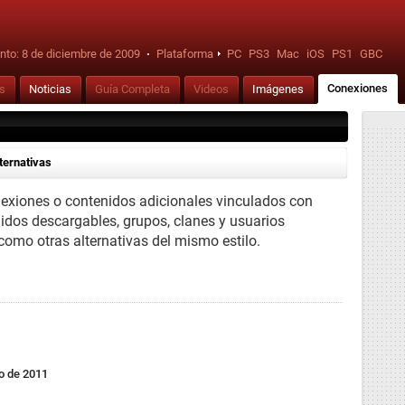
nto:
8 de diciembre de 2009
·
Plataforma
PC
PS3
Mac
iOS
PS1
GBC
Conexiones
is
Noticias
Guía Completa
Videos
Imágenes
ternativas
nexiones o contenidos adicionales vinculados con
nidos descargables, grupos, clanes y usuarios
 como otras alternativas del mismo estilo.
zo de 2011