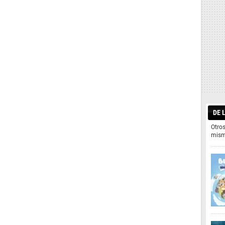
DE 
Otros
mism