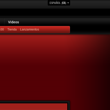
ESPAÑOL (
ES
)
Videos
100
Lanzamientos