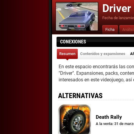
Driver
Fecha de lanzamie
Ficha
Anális
CONEXIONES
Resumen
Contenidos y expansiones
Al
En este espacio encontrarás las co
"Driver". Expansiones, packs, conte
interesados en este videojuego, así
ALTERNATIVAS
Death Rally
A la venta: 31 de mar