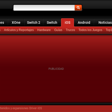
ies
XOne
Switch 2
Switch
iOS
Android
Noticias
s
Artículos y Reportajes
Hardware
Guías
Trucos
Todos los Juegos
Top
tenidos y expansiones Driver iOS