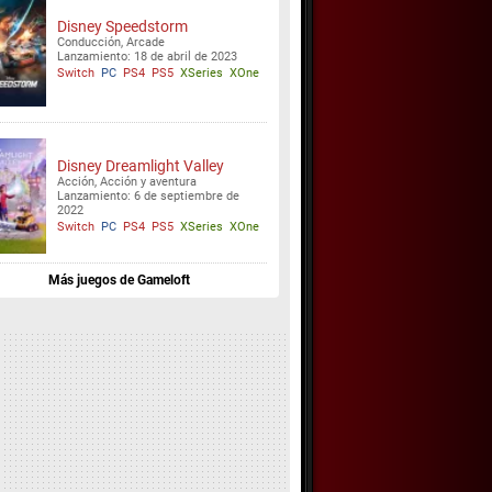
Disney Speedstorm
Conducción, Arcade
Lanzamiento: 18 de abril de 2023
Switch
PC
PS4
PS5
XSeries
XOne
Disney Dreamlight Valley
Acción, Acción y aventura
Lanzamiento: 6 de septiembre de
2022
Switch
PC
PS4
PS5
XSeries
XOne
Más juegos de Gameloft