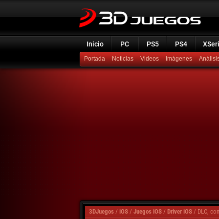
Inicio
PC
PS5
PS4
XSer
Portada
Noticias
Videos
Imágenes
Análisi
3DJuegos
/
iOS
/
Juegos iOS
/
Driver iOS
/
DLC, con