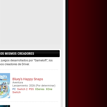
LOS MISMOS CREADORES
 juegos desarrollados por “Gameloft”, los
os creadores de Driver.
Bluey's Happy Snaps
Aventura
Lanzamiento: 2026 (Por determinar)
PC
Switch 2
PS5
XSeries
XOne
Switch