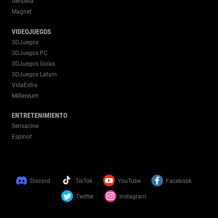
Genbeta
Magnet
VIDEOJUEGOS
3DJuegos
3DJuegos PC
3DJuegos Guías
3DJuegos Latam
VidaExtra
Millenium
ENTRETENIMIENTO
Sensacine
Espinof
Discord
TikTok
YouTube
Facebook
Twitter
Instagram