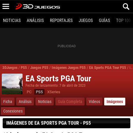
NOTICIAS
ANÁLISIS
REPORTAJES
JUEGOS
GUÍAS
TOP 100
3DJuegos
/
PS5
/
Juegos PS5
/
Imágenes Juegos PS5
/
EA Sports PGA Tour PS5
/
Imágenes, fotos EA Sports PGA Tour para PS5
EA Sports PGA Tour
Fecha de lanzamiento: 7 de abril de 2023
PC
PS5
XSeries
Ficha
Análisis
Noticias
Guía Completa
Videos
Imágenes
Conexiones
IMÁGENES DE EA SPORTS PGA TOUR - PS5