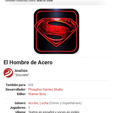
También conocido como:
Man of Steel
El Hombre de Acero
Analisis
“Discreto”
También para:
iOS
Desarrollador:
Phosphor Games Studio
Editor:
Warner Bros.
Género:
Acción
,
Lucha
(
Cómic
y
Superhéroes
)
Jugadores:
1
Idioma:
Textos en español y voces en inglés