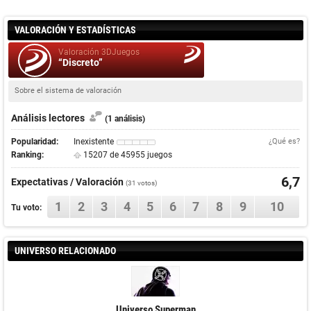
VALORACIÓN Y ESTADÍSTICAS
Valoración 3DJuegos
“Discreto”
Sobre el sistema de valoración
Análisis lectores
(1 análisis)
Popularidad:
Inexistente
¿Qué es?
Ranking:
15207 de 45955 juegos
6,7
Expectativas / Valoración
(
31
votos)
1
2
3
4
5
6
7
8
9
10
Tu voto:
UNIVERSO RELACIONADO
Universo Superman