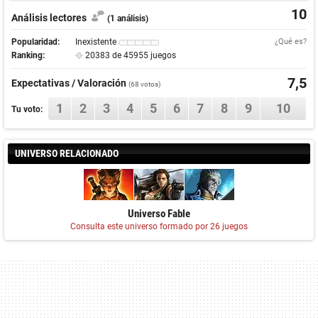
10
Análisis lectores
(1 análisis)
Popularidad:
Inexistente
¿Qué es?
Ranking:
20383 de 45955 juegos
7,5
Expectativas / Valoración
(
68
votos)
1
2
3
4
5
6
7
8
9
10
Tu voto:
UNIVERSO RELACIONADO
Universo Fable
Consulta este universo formado por 26 juegos