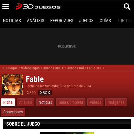
NOTICIAS
ANÁLISIS
REPORTAJES
JUEGOS
GUÍAS
TOP 100
3DJuegos
/
Videojuegos
/
Juegos XBOX
/
Juegos Rol
/
Fable XBOX
Fable
Fecha de lanzamiento: 8 de octubre de 2004
X360
XBOX
Ficha
Análisis
Noticias
Guía Completa
Videos
Imágenes
Conexiones
SOBRE EL JUEGO