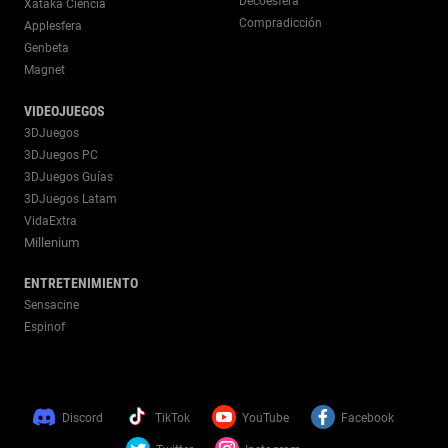
Decoesfera
Xataka Ciencia
Compradicción
Applesfera
Genbeta
Magnet
VIDEOJUEGOS
3DJuegos
3DJuegos PC
3DJuegos Guías
3DJuegos Latam
VidaExtra
Millenium
ENTRETENIMIENTO
Sensacine
Espinof
Discord
TikTok
YouTube
Facebook