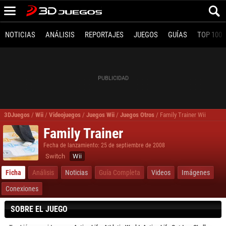
NOTICIAS
ANÁLISIS
REPORTAJES
JUEGOS
GUÍAS
TOP 100
3DJuegos
/
Wii
/
Videojuegos
/
Juegos Wii
/
Juegos Otros
/
Family Trainer Wii
Family Trainer
Fecha de lanzamiento: 25 de septiembre de 2008
Switch
Wii
Ficha
Análisis
Noticias
Guía Completa
Videos
Imágenes
Conexiones
SOBRE EL JUEGO