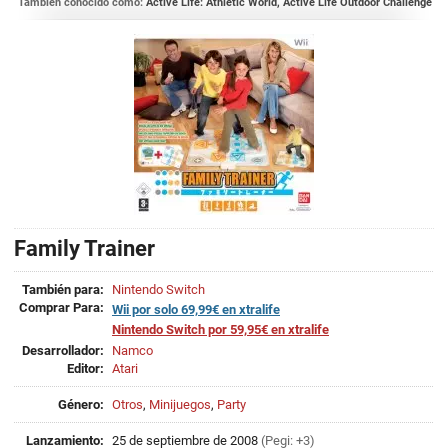
También conocido como:
Active Life: Athletic World, Active Life Outdoor Challenge
Family Trainer
También para:
Nintendo Switch
Comprar Para:
Wii por solo 69,99€ en xtralife
Nintendo Switch por 59,95€ en xtralife
Desarrollador:
Namco
Editor:
Atari
Género:
Otros
,
Minijuegos
,
Party
Lanzamiento:
25 de septiembre de 2008
(Pegi: +3)