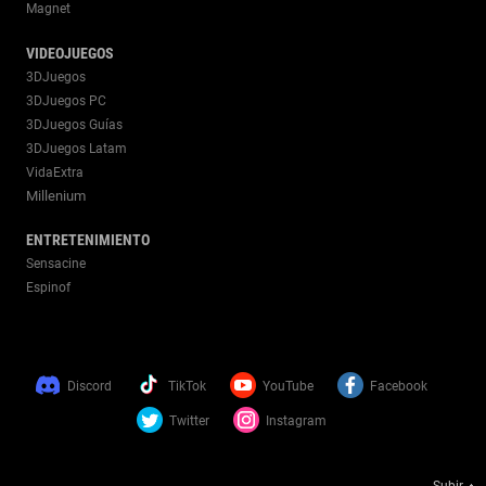
Magnet
VIDEOJUEGOS
3DJuegos
3DJuegos PC
3DJuegos Guías
3DJuegos Latam
VidaExtra
Millenium
ENTRETENIMIENTO
Sensacine
Espinof
Discord
TikTok
YouTube
Facebook
Twitter
Instagram