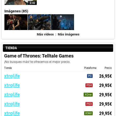
2:42
Imágenes (85)
Más videos
|
Más imágenes
TIENDA
Game of Thrones: Telltale Games
¡No busques más! te ofrecemos el mejor precio.
Tienda
Plataforma
Precio
26,95€
PC
29,95€
PS4
29,95€
XOne
29,95€
PS3
29,95€
X360