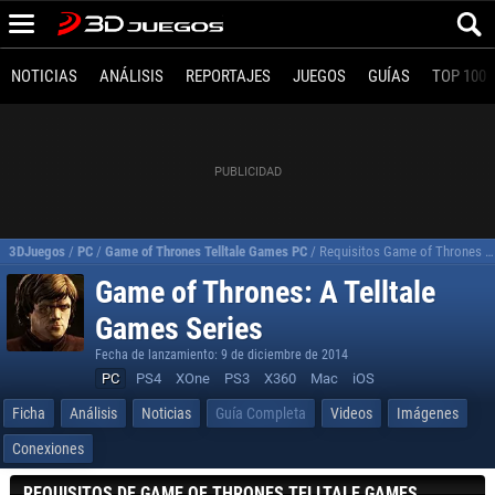
NOTICIAS
ANÁLISIS
REPORTAJES
JUEGOS
GUÍAS
TOP 100
3DJuegos
/
PC
/
Game of Thrones Telltale Games PC
/
Requisitos Game of Thrones A Telltale Games Series para PC
Game of Thrones: A Telltale
Games Series
Fecha de lanzamiento: 9 de diciembre de 2014
PC
PS4
XOne
PS3
X360
Mac
iOS
Ficha
Análisis
Noticias
Guía Completa
Videos
Imágenes
Conexiones
REQUISITOS DE GAME OF THRONES TELLTALE GAMES