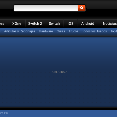
ies
XOne
Switch 2
Switch
iOS
Android
Noticias
s
Artículos y Reportajes
Hardware
Guías
Trucos
Todos los Juegos
Top
ara PC