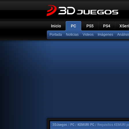
Inicio
PC
PS5
PS4
XSer
Portada
Noticias
Videos
Imágenes
Análisi
3DJuegos
/
PC
/
KEMURI PC
/
Requisitos KEMURI p