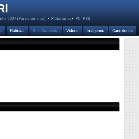
RI
nto:
2027 (Por determinar)
·
Plataforma
PC
PS5
is
Noticias
Guía Completa
Videos
Imágenes
Conexiones