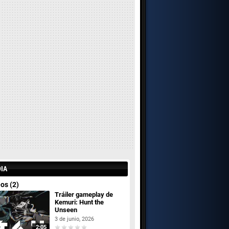
IA
os (2)
Tráiler gameplay de
Kemuri: Hunt the
Unseen
3 de junio, 2026
2:05