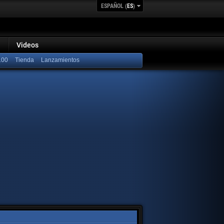
ESPAÑOL (
ES
)
Videos
100
Lanzamientos