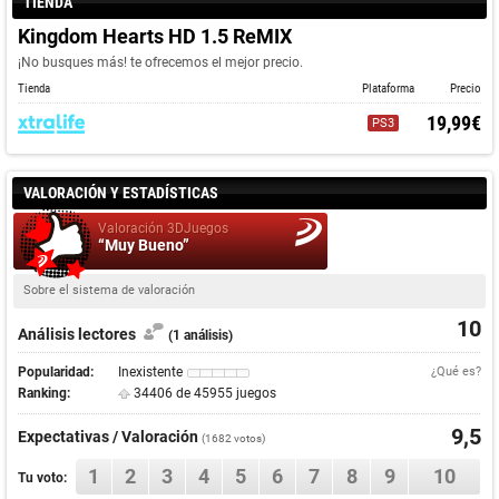
TIENDA
Kingdom Hearts HD 1.5 ReMIX
¡No busques más! te ofrecemos el mejor precio.
Tienda
Plataforma
Precio
19,99€
PS3
VALORACIÓN Y ESTADÍSTICAS
Valoración 3DJuegos
“Muy Bueno”
Sobre el sistema de valoración
10
Análisis lectores
(1 análisis)
Popularidad:
Inexistente
¿Qué es?
Ranking:
34406 de 45955 juegos
9,5
Expectativas / Valoración
(
1682
votos)
1
2
3
4
5
6
7
8
9
10
Tu voto: