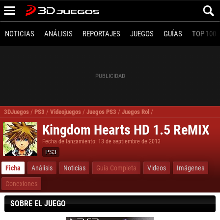
NOTICIAS
ANÁLISIS
REPORTAJES
JUEGOS
GUÍAS
TOP 100
3DJuegos
/
PS3
/
Videojuegos
/
Juegos PS3
/
Juegos Rol
/
Kingdom Hearts HD 1.5 R
Kingdom Hearts HD 1.5 ReMIX
Fecha de lanzamiento: 13 de septiembre de 2013
PS3
Ficha
Análisis
Noticias
Guía Completa
Videos
Imágenes
Conexiones
SOBRE EL JUEGO