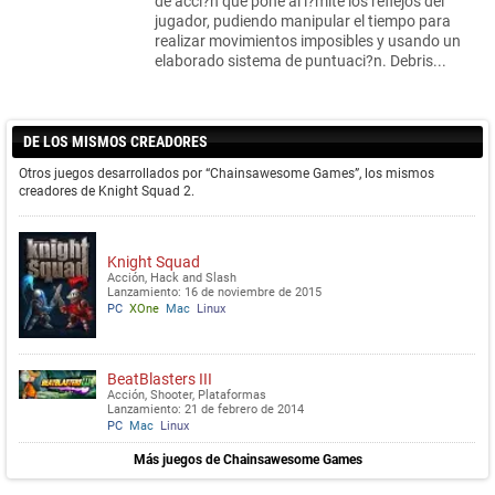
de acci?n que pone al l?mite los reflejos del
jugador, pudiendo manipular el tiempo para
realizar movimientos imposibles y usando un
elaborado sistema de puntuaci?n. Debris...
DE LOS MISMOS CREADORES
Otros juegos desarrollados por “Chainsawesome Games”, los mismos
creadores de Knight Squad 2.
Knight Squad
Acción, Hack and Slash
Lanzamiento: 16 de noviembre de 2015
PC
XOne
Mac
Linux
BeatBlasters III
Acción, Shooter, Plataformas
Lanzamiento: 21 de febrero de 2014
PC
Mac
Linux
Más juegos de Chainsawesome Games