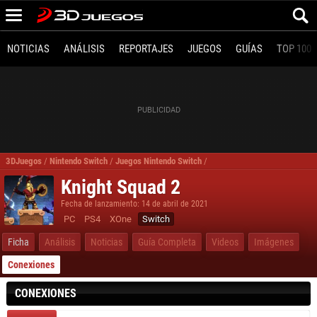
NOTICIAS
ANÁLISIS
REPORTAJES
JUEGOS
GUÍAS
TOP 100
3DJuegos
/
Nintendo Switch
/
Juegos Nintendo Switch
/
Knight Squad 2 Nintendo Swit
Knight Squad 2
Fecha de lanzamiento: 14 de abril de 2021
PC
PS4
XOne
Switch
Ficha
Análisis
Noticias
Guía Completa
Videos
Imágenes
Conexiones
CONEXIONES