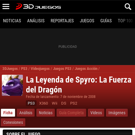
NOTICIAS
ANÁLISIS
REPORTAJES
JUEGOS
GUÍAS
TOP 100
3DJuegos
/
PS3
/
Videojuegos
/
Juegos PS3
/
Juegos Acción
/
La Leyenda de Spyro L
La Leyenda de Spyro: La Fuerza
del Dragón
Fecha de lanzamiento: 7 de noviembre de 2008
PS3
X360
Wii
DS
PS2
Ficha
Análisis
Noticias
Guía Completa
Videos
Imágenes
Conexiones
SOBRE EL JUEGO