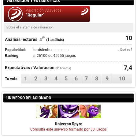
VALORACIÓN Y ESTADÍSTICAS
Valoración 3DJuegos
“Regular”
Sobre el sistema de valoración
10
Análisis lectores
(1 análisis)
Popularidad:
Inexistente
¿Qué es?
Ranking:
26100 de 45955 juegos
7,4
Expectativas / Valoración
(
316
votos)
1
2
3
4
5
6
7
8
9
10
Tu voto:
UNIVERSO RELACIONADO
Universo Spyro
Consulta este universo formado por 33 juegos