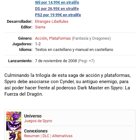
Wii por 14,99€ en xtralife
DS por 26,95€ en xtralife
PS2 por 19,99€ en xtralife
Desarrollador:
Etranges Libellules
Editor:
Sierra
Género:
Acción
,
Plataformas
(
Fantasía
y
Dragones
)
Jugadores:
1-2
Idioma:
Textos en castellano y manual en castellano
Lanzamiento:
7 de noviembre de 2008
(Pegi: +7)
Culminando la trilogía de esta saga de acción y plataformas,
Spyro debe asociarse con Cynder, su antiguo enemigo, para
así poder hacer frente al poderoso Dark Master en Spyro: La
Fuerza del Dragón.
Universo
Juegos de Spyro
Conexiones
Resumen
|
DLC
|
Alternativas