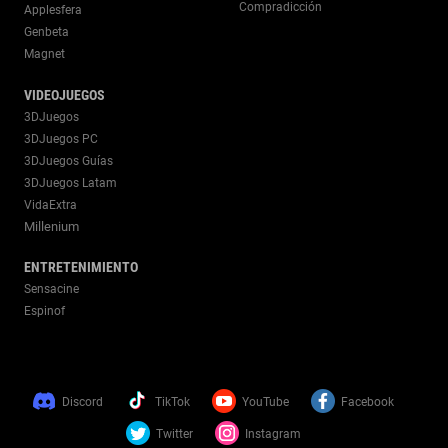
Compradicción
Applesfera
Genbeta
Magnet
VIDEOJUEGOS
3DJuegos
3DJuegos PC
3DJuegos Guías
3DJuegos Latam
VidaExtra
Millenium
ENTRETENIMIENTO
Sensacine
Espinof
Discord
TikTok
YouTube
Facebook
Twitter
Instagram