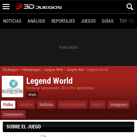
NOTICIAS
ANÁLISIS
REPORTAJES
JUEGOS
GUÍAS
TOP 100
3DJuegos
/
Videojuegos
/
Juegos Web
/
Juegos Rol
/
Legend World
Legend World
Fecha de lanzamiento: 2013 (Por determinar)
Web
Ficha
Análisis
Noticias
Guía Completa
Videos
Imágenes
Conexiones
SOBRE EL JUEGO