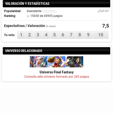
VALORACIÓN Y ESTADÍSTICAS
Popularidad:
Inexistente
¿Qué es?
Ranking:
15030 de 45955 juegos
7,5
Expectativas / Valoración
(
4
votos)
1
2
3
4
5
6
7
8
9
10
Tu voto:
UNIVERSO RELACIONADO
Universo Final Fantasy
Consulta este universo formado por 285 juegos