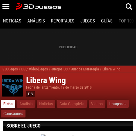
NOTICIAS
ANÁLISIS
REPORTAJES
JUEGOS
GUÍAS
TOP 100
3DJuegos
/
DS
/
Videojuegos
/
Juegos DS
/
Juegos Estrategia
/
Libera Wing
Libera Wing
Fecha de lanzamiento: 19 de marzo de 2010
DS
Ficha
Análisis
Noticias
Guía Completa
Videos
Imágenes
Conexiones
SOBRE EL JUEGO