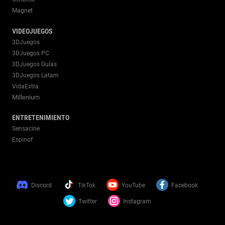
Magnet
VIDEOJUEGOS
3DJuegos
3DJuegos PC
3DJuegos Guías
3DJuegos Latam
VidaExtra
Millenium
ENTRETENIMIENTO
Sensacine
Espinof
Discord
TikTok
YouTube
Facebook
Twitter
Instagram