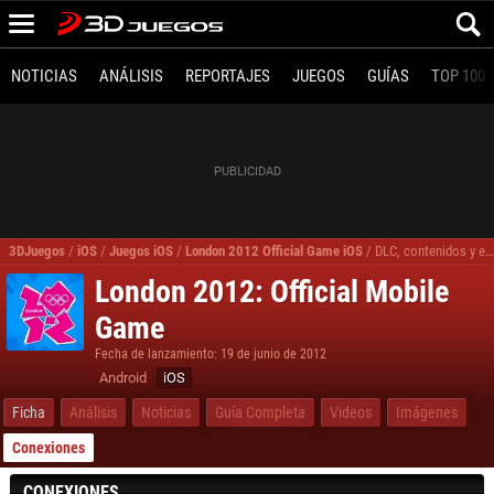
NOTICIAS
ANÁLISIS
REPORTAJES
JUEGOS
GUÍAS
TOP 100
3DJuegos
/
iOS
/
Juegos iOS
/
London 2012 Official Game iOS
/
DLC, contenidos y expansiones London 2012 Official Game iOS
London 2012: Official Mobile
Game
Fecha de lanzamiento: 19 de junio de 2012
Android
iOS
Ficha
Análisis
Noticias
Guía Completa
Videos
Imágenes
Conexiones
CONEXIONES