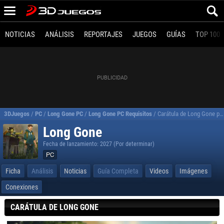
NOTICIAS
ANÁLISIS
REPORTAJES
JUEGOS
GUÍAS
TOP 100
3DJuegos
/
PC
/
Long Gone PC
/
Long Gone PC Requisitos
/
Carátula de Long Gone para PC
Long Gone
Fecha de lanzamiento: 2027 (Por determinar)
PC
Ficha
Análisis
Noticias
Guía Completa
Videos
Imágenes
Conexiones
CARÁTULA DE LONG GONE