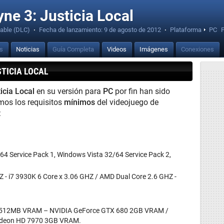
ne 3: Justicia Local
able (DLC)
·
Fecha de lanzamiento:
9 de agosto de 2012
·
Plataforma
PC
is
Noticias
Guía Completa
Videos
Imágenes
Conexiones
STICIA LOCAL
icia Local
en su versión para
PC
por fin han sido
mos los requisitos
mínimos
del videojuego de
:
4 Service Pack 1, Windows Vista 32/64 Service Pack 2,
Z - i7 3930K 6 Core x 3.06 GHZ / AMD Dual Core 2.6 GHZ -
512MB VRAM – NVIDIA GeForce GTX 680 2GB VRAM /
deon HD 7970 3GB VRAM.