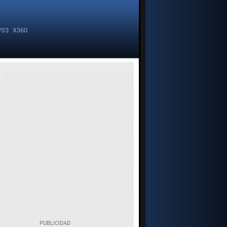
PS3
X360