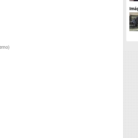
Imá
erno)