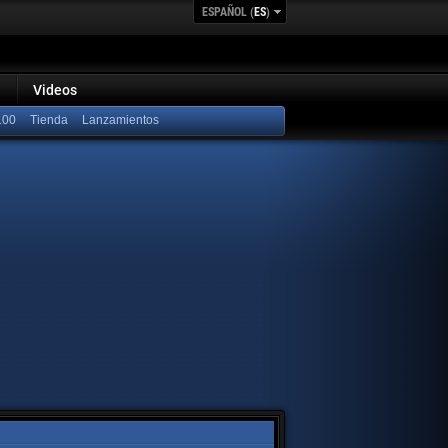
ESPAÑOL (
ES
)
Videos
100
Lanzamientos