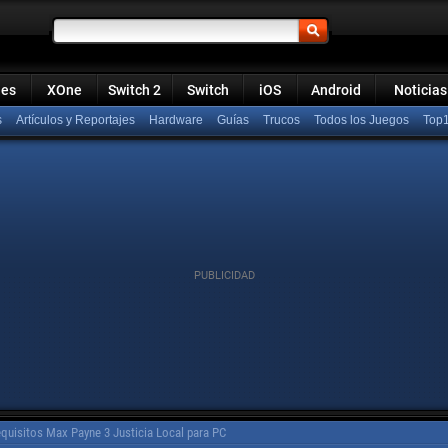
ies
XOne
Switch 2
Switch
iOS
Android
Noticias
s
Artículos y Reportajes
Hardware
Guías
Trucos
Todos los Juegos
Top
quisitos Max Payne 3 Justicia Local para PC