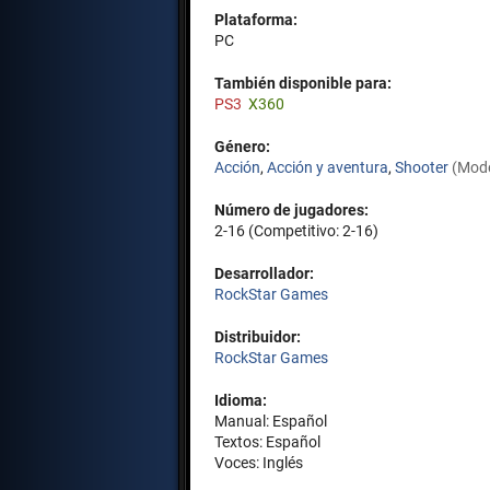
Plataforma:
PC
También disponible para:
PS3
X360
Género:
Acción
,
Acción y aventura
,
Shooter
(Mod
Número de jugadores:
2-16 (Competitivo: 2-16)
Desarrollador:
RockStar Games
Distribuidor:
RockStar Games
Idioma:
Manual: Español
Textos: Español
Voces: Inglés