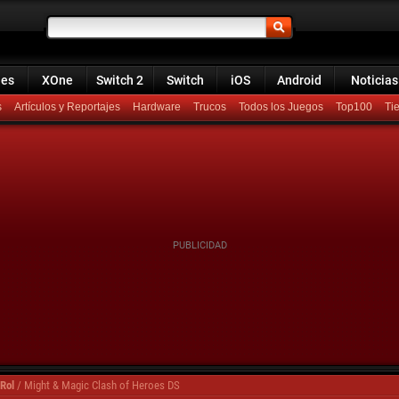
ies
XOne
Switch 2
Switch
iOS
Android
Noticias
s
Artículos y Reportajes
Hardware
Trucos
Todos los Juegos
Top100
Rol
/
Might & Magic Clash of Heroes DS