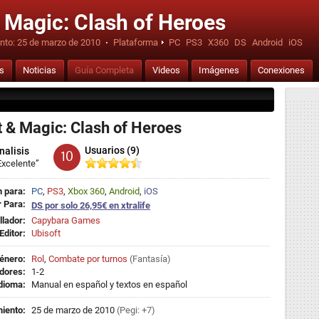
 Magic: Clash of Heroes
nto:
25 de marzo de 2010
·
Plataforma
PC
PS3
X360
DS
Android
iOS
is
Noticias
Guía Completa
Videos
Imágenes
Conexiones
 & Magic: Clash of Heroes
Usuarios (9)
nalisis
10
Excelente”
 para:
PC
,
PS3
,
Xbox 360
,
Android
,
iOS
 Para:
DS por solo 26,95€ en xtralife
llador:
Capybara Games
Editor:
Ubisoft
énero:
Rol
,
Combate por turnos
(
Fantasía
)
dores:
1-2
dioma:
Manual en español y textos en español
iento:
25 de marzo de 2010
(Pegi: +7)