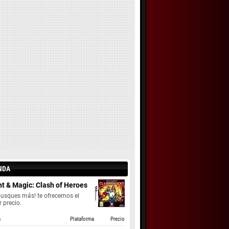
NDA
t & Magic: Clash of Heroes
busques más! te ofrecemos el
 precio.
a
Plataforma
Precio