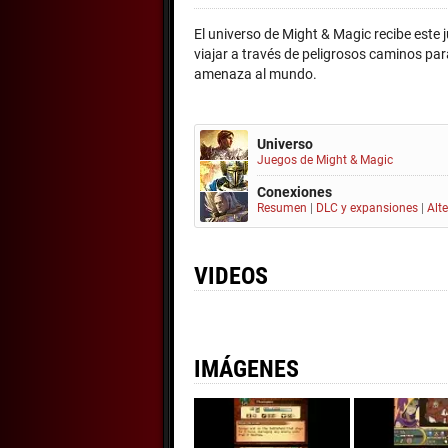
El universo de Might & Magic recibe este 
viajar a través de peligrosos caminos pa
amenaza al mundo.
Universo
Juegos de Might & Magic
Conexiones
Resumen
|
DLC y expansiones
|
Alt
VIDEOS
IMÁGENES