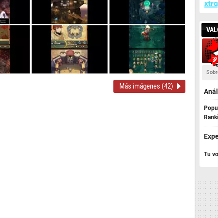
VAL
Sobr
Más imágenes (42)
Anál
Popul
Rank
Expe
Tu vo