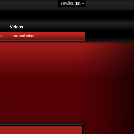
ESPAÑOL (
ES
)
Videos
Lanzamientos