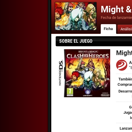
Might &
Fecha de lanzamie
Ficha
Anális
SOBRE EL JUEGO
Might
A
“
También
Comprar
Desarro
G
Juga
I
Lanzam