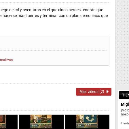
juego de rol y aventuras en el que cinco héroes tendrán que
ra hacerse más fuertes y terminar con un plan demoníaco que
ernativas
Más videos (2)
TIE
Migh
¡No 
mejor
Tiend