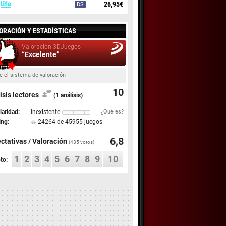
26,95€
DS
ORACIÓN Y ESTADÍSTICAS
Valoración 3DJuegos
“Excelente”
e el sistema de valoración
10
isis lectores
(1 análisis)
aridad:
Inexistente
¿Qué es?
ing:
24264 de 45955 juegos
6,8
ctativas / Valoración
(
435
votos)
1
2
3
4
5
6
7
8
9
10
to: