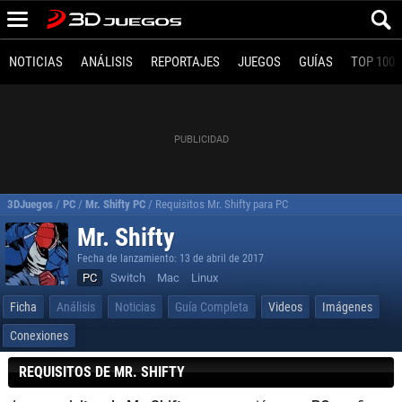
NOTICIAS
ANÁLISIS
REPORTAJES
JUEGOS
GUÍAS
TOP 100
3DJuegos
/
PC
/
Mr. Shifty PC
/
Requisitos Mr. Shifty para PC
Mr. Shifty
Fecha de lanzamiento: 13 de abril de 2017
PC
Switch
Mac
Linux
Ficha
Análisis
Noticias
Guía Completa
Videos
Imágenes
Conexiones
REQUISITOS DE MR. SHIFTY