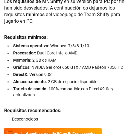
Los
requisitos de Mr. Shifty
en su versión para
PC
por fin
han sido desvelados. A continuación os dejamos los
requisitos
mínimos
del videojuego de Team Shifty para
jugarlo en PC:
Requisitos mínimos:
Sistema operativo:
Windows 7/8/8.1/10
Procesador:
Dual-Core Intel o AMD
Memoria:
2 GB de RAM
Gráficos:
NVIDIA GeForce 650 GTX / AMD Radeon 7850 HD
DirectX:
Versión 9.0c
Almacenamiento:
2 GB de espacio disponible
Tarjeta de sonido:
100% compatible con DirectX9.0c y
actualizada
Requisitos recomendados:
Desconocidos
Ir al configurador de PC en PcComponentes