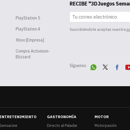
RECIBE "3DJuegos Sem
PlayStation 5
PlayStation 4
Suscribiéndote aceptas nuestra
po
Xbox [Empresa]
Compra Activision-
Blizzard
Síguenos
Wha
Twit
Fac
Yo
tsA
ter
ebo
u
pp
ok
ENTRETENIMIENTO
GASTRONOMÍA
MOTOR
Sensacine
Directo al Paladar
Motorpasión