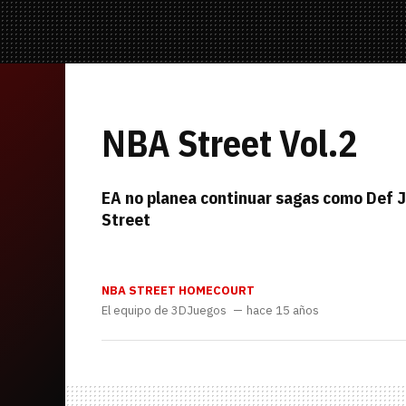
Mandos y Joyst
Selección
Todo hardware
Trivia
Juegos Online
—
NBA Street Vol.2
Equipo editorial
EA no planea continuar sagas como Def 
Contacta con nosotros
Street
NBA STREET HOMECOURT
El equipo de 3DJuegos
hace 15 años
Whatsapp
Twitch
TikTok
Instagram
Facebook
Twitter
YouTube
RSS
Discord