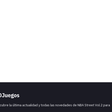
3DJuegos
cubre la última actualidad y todas las novedades de NBA Street Vol.2 para