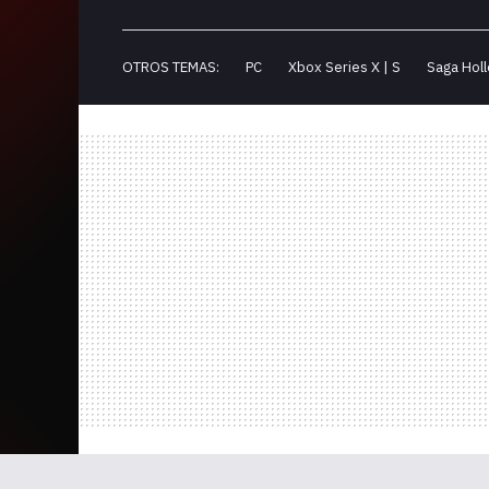
OTROS TEMAS:
PC
Xbox Series X | S
Saga Holl