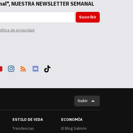
anal", NUESTRA NEWSLETTER SEMANAL
Suscribir
lítica de privacidad
ut
Inst
RSS
Disc
Tikt
be
agr
ord
ok
am
Subir
ESTILO DE VIDA
ECONOMÍA
Trendencias
El Blog Salmón