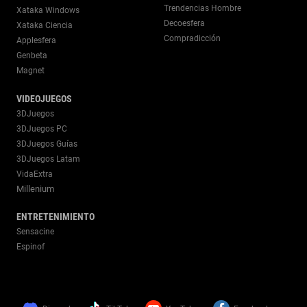
Trendencias Hombre
Xataka Windows
Decoesfera
Xataka Ciencia
Compradicción
Applesfera
Genbeta
Magnet
VIDEOJUEGOS
3DJuegos
3DJuegos PC
3DJuegos Guías
3DJuegos Latam
VidaExtra
Millenium
ENTRETENIMIENTO
Sensacine
Espinof