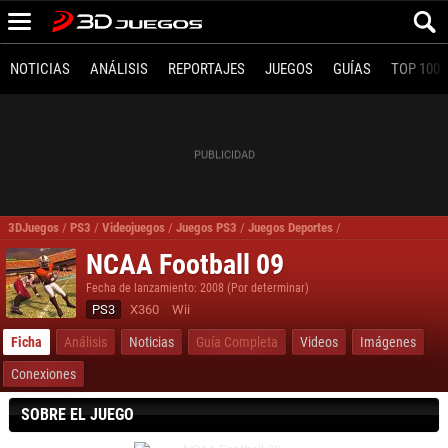
NOTICIAS
ANÁLISIS
REPORTAJES
JUEGOS
GUÍAS
TOP 100
3DJuegos
/
PS3
/
Videojuegos
/
Juegos PS3
/
Juegos Deportes
/
NCAA Football 09 P
NCAA Football 09
Fecha de lanzamiento: 2008 (Por determinar)
PS3
X360
Wii
Ficha
Análisis
Noticias
Guía Completa
Videos
Imágenes
Conexiones
SOBRE EL JUEGO