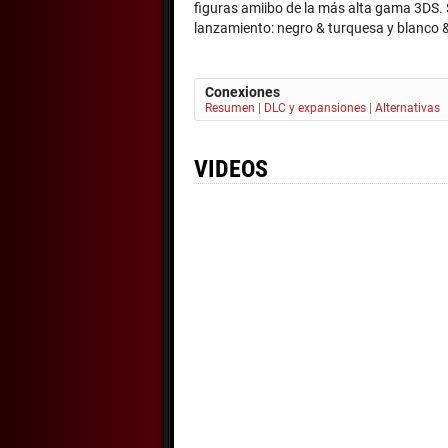
figuras amiibo de la más alta gama 3DS. S
lanzamiento: negro & turquesa y blanco 
Conexiones
Resumen
|
DLC y expansiones
|
Alternativas
VIDEOS