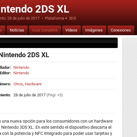
ntendo 2DS XL
nto:
28 de julio de 2017
·
Plataforma
3DS
is
Noticias
Guía Completa
Videos
Imágenes
Conexiones
Nintendo 2DS XL
llador:
Nintendo
Editor:
Nintendo
énero:
Otros
,
Hardware
iento:
28 de julio de 2017
(Pegi: +3)
s una nueva opción para los consumidores con un hardware
intendo 3DS XL. En este sentido el dispositivo descarta el
a con la potencia y NFC integrado para poder usar tarjetas y