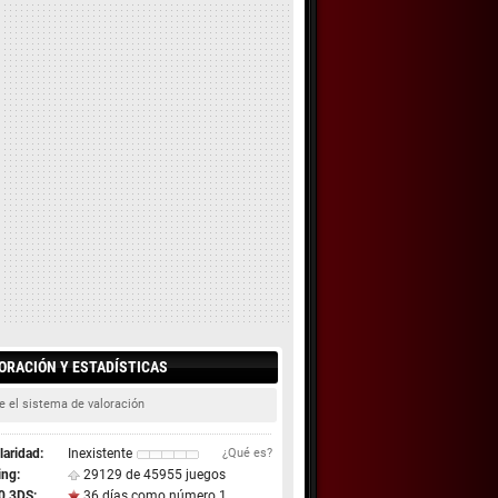
ORACIÓN Y ESTADÍSTICAS
e el sistema de valoración
aridad:
Inexistente
¿Qué es?
ing:
29129 de 45955 juegos
0 3DS:
36 días como número 1