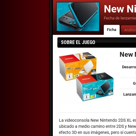
New Ni
Fecha de lanzamie
Ficha
Anális
SOBRE EL JUEGO
New 
Desarro
G
Lanzam
La videoconsola New Nintendo 2DS XL e
ubicado a medio camino entre 2DS y New N
efecto 3D en sus imágenes, pero sí cuent