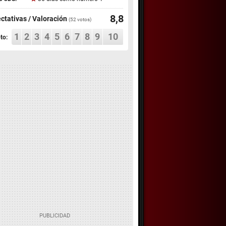
8,8
ctativas / Valoración
(
52
votos)
1
2
3
4
5
6
7
8
9
10
to: