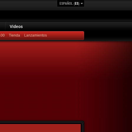
ESPAÑOL (
ES
)
Videos
100
Lanzamientos