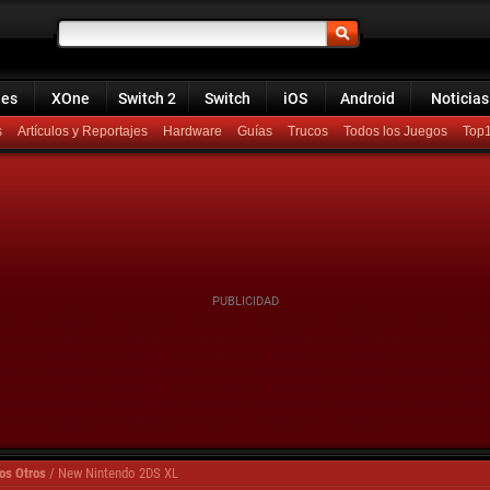
ies
XOne
Switch 2
Switch
iOS
Android
Noticias
s
Artículos y Reportajes
Hardware
Guías
Trucos
Todos los Juegos
Top
os Otros
/
New Nintendo 2DS XL