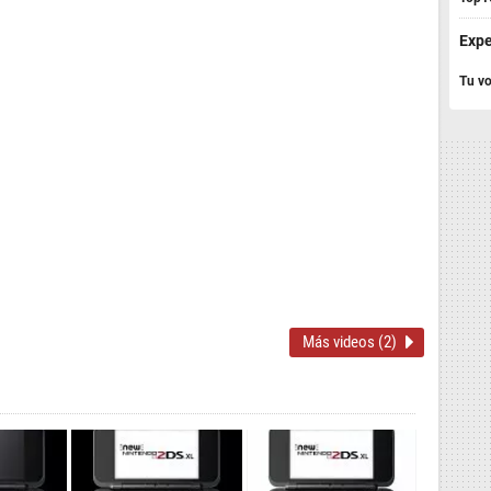
Expe
Tu vo
Más videos (2)