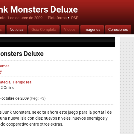
nk Monsters Deluxe
nto:
1 de octubre de 2009
·
Plataforma
PSP
is
Noticias
Guía Completa
Videos
Imágenes
Conexiones
onsters Deluxe
Games
y
rategia
,
Tiempo real
 2 Online
e octubre de 2009
(Pegi: +3)
lJunk Monsters, se edita ahora este juego para la portátil de
una nueva isla con diez nuevos niveles, nuevos enemigos y
do cooperativo entre otros extras.