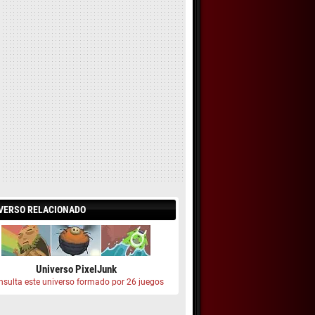
VERSO RELACIONADO
Universo PixelJunk
nsulta este universo formado por 26 juegos