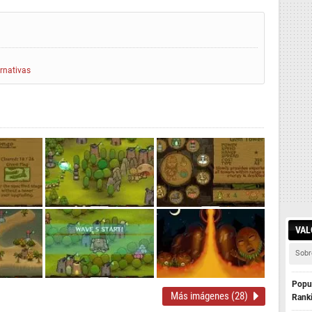
ernativas
VAL
Sobr
Popul
Más imágenes (28)
Rank