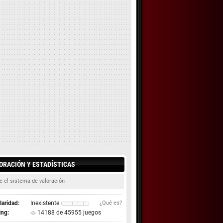
ORACIÓN Y ESTADÍSTICAS
e el sistema de valoración
aridad:
Inexistente
¿Qué es?
ing:
14188 de 45955 juegos