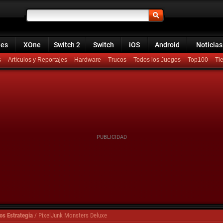
ies
XOne
Switch 2
Switch
iOS
Android
Noticias
s
Artículos y Reportajes
Hardware
Trucos
Todos los Juegos
Top100
os Estrategia
/
PixelJunk Monsters Deluxe