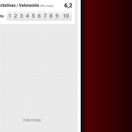
6,2
ctativas / Valoración
(
49
votos)
1
2
3
4
5
6
7
8
9
10
to: