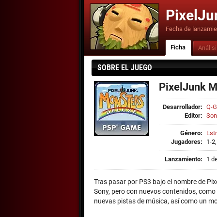
PixelJu
Fecha de lanzamie
Ficha
Anális
SOBRE EL JUEGO
PixelJunk M
Desarrollador:
Q-
Editor:
Son
Género:
Est
Jugadores:
1-2,
Lanzamiento:
1 d
Tras pasar por PS3 bajo el nombre de Pixe
Sony, pero con nuevos contenidos, como 
nuevas pistas de música, así como un mo