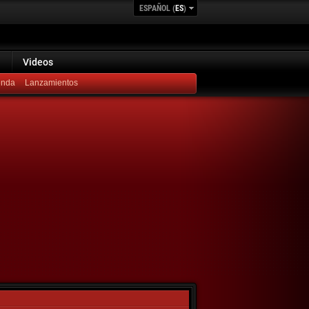
ESPAÑOL (
ES
)
Videos
Lanzamientos