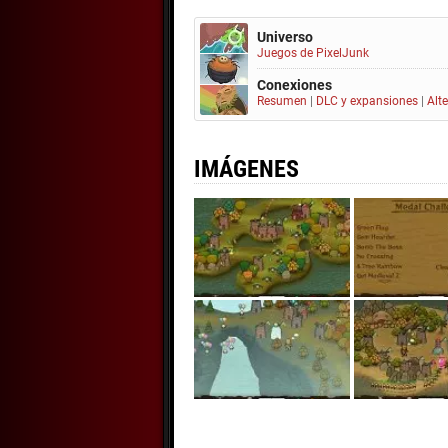
Universo
Juegos de PixelJunk
Conexiones
Resumen
|
DLC y expansiones
|
Alt
IMÁGENES