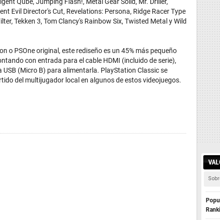
igent Qube, Jumping Flash!, Metal Gear Solid, Mr. Driller,
t Evil Director's Cut, Revelations: Persona, Ridge Racer Type
ilter, Tekken 3, Tom Clancy's Rainbow Six, Twisted Metal y Wild
on o PSOne original, este rediseño es un 45% más pequeño
ando con entrada para el cable HDMI (incluido de serie),
 USB (Micro B) para alimentarla. PlayStation Classic se
ido del multijugador local en algunos de estos videojuegos.
VAL
Sobr
Popul
Rank