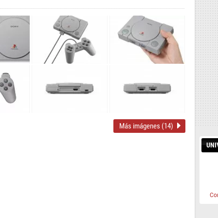
Más imágenes (14)
UNI
Co