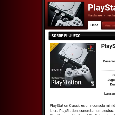
PlaySt
Hardware
·
Fecha
Ficha
Anális
SOBRE EL JUEGO
PlayS
Desarro
G
Juga
Dur
Lanzam
PlayStation Classic es una consola mini d
la era PlayStation, concretamente estos: