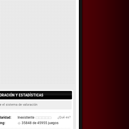
ORACIÓN Y ESTADÍSTICAS
e el sistema de valoración
aridad:
Inexistente
¿Qué es?
ing:
35848 de 45955 juegos