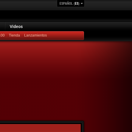
ESPAÑOL (
ES
)
Videos
100
Lanzamientos