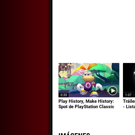
0:33
1:07
Play History, Make History:
Tráile
Spot de PlayStation Classic
- Lis