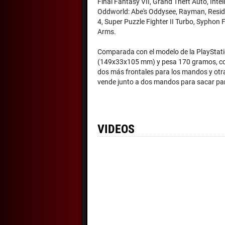
Final Fantasy VII, Grand Theft Auto, Intell
Oddworld: Abe's Oddysee, Rayman, Residen
4, Super Puzzle Fighter II Turbo, Syphon F
Arms.
Comparada con el modelo de la PlayStati
(149x33x105 mm) y pesa 170 gramos, cont
dos más frontales para los mandos y otra
vende junto a dos mandos para sacar part
VIDEOS