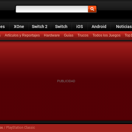
ies
XOne
Switch 2
Switch
iOS
Android
Noticias
s
Artículos y Reportajes
Hardware
Guías
Trucos
Todos los Juegos
Top
os
/
PlayStation Classic