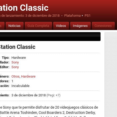
ation Classic
 de lanzamiento:
3 de diciembre de 2018
·
Plataforma
PS1
is
Noticias
Guía Completa
Videos
Imágenes
Conexiones
tation Classic
Tipo:
Hardware
llador:
Sony
Editor:
Sony
énero:
Otros
,
Hardware
dores:
1
ación:
Incalculable
iento:
3 de diciembre de 2018
(Pegi: +7)
e Sony que te permite disfrutar de 20 videojuegos clásicos de
 Battle Arena Toshinden, Cool Boarders 2, Destruction Derby,