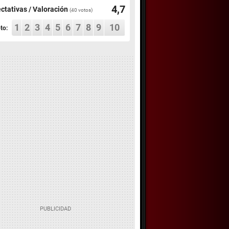
4,7
ctativas / Valoración
(
40
votos)
1
2
3
4
5
6
7
8
9
10
to: