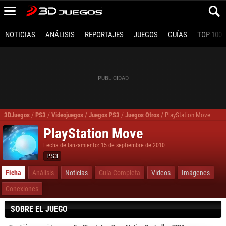
NOTICIAS
ANÁLISIS
REPORTAJES
JUEGOS
GUÍAS
TOP 100
3DJuegos
/
PS3
/
Videojuegos
/
Juegos PS3
/
Juegos Otros
/
PlayStation Move
PlayStation Move
Fecha de lanzamiento: 15 de septiembre de 2010
PS3
Ficha
Análisis
Noticias
Guía Completa
Videos
Imágenes
Conexiones
SOBRE EL JUEGO