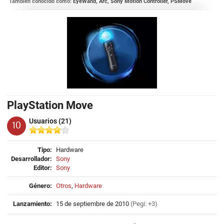
También conocido como:
EyeWand, Arc, Sony Motion Controller, PSMove
PlayStation Move
Usuarios (21)
10
Tipo:
Hardware
Desarrollador:
Sony
Editor:
Sony
Género:
Otros
,
Hardware
Lanzamiento:
15 de septiembre de 2010
(Pegi: +3)