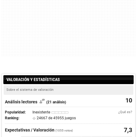
VALORACIÓN Y ESTADÍSTICAS
Sobre el sistema de valoración
10
Análisis lectores
(21 análisis)
Popularidad:
Inexistente
¿Qué es?
Ranking:
24667 de 45955 juegos
7,3
Expectativas / Valoración
(
1055
votos)