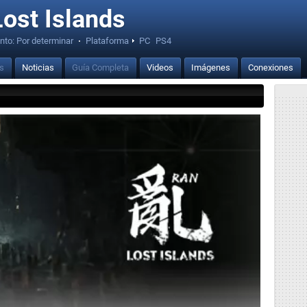
ost Islands
nto:
Por determinar
·
Plataforma
PC
PS4
is
Noticias
Guía Completa
Videos
Imágenes
Conexiones