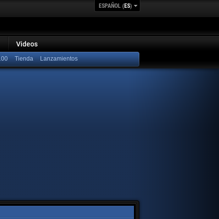
ESPAÑOL (
ES
)
Videos
100
Lanzamientos