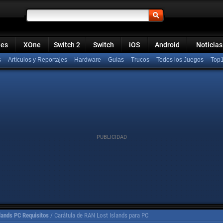
ies
XOne
Switch 2
Switch
iOS
Android
Noticias
s
Artículos y Reportajes
Hardware
Guías
Trucos
Todos los Juegos
Top
lands PC Requisitos
/
Carátula de RAN Lost Islands para PC