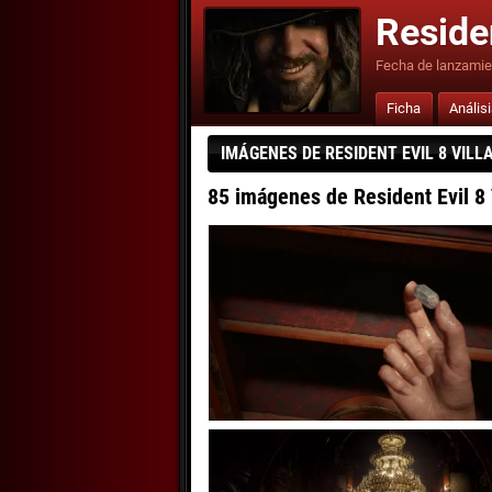
Residen
Fecha de lanzamie
Ficha
Anális
IMÁGENES DE RESIDENT EVIL 8 VILLA
85 imágenes de Resident Evil 8 