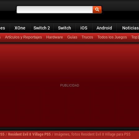
ies
XOne
Switch 2
Switch
iOS
Android
Noticias
s
Artículos y Reportajes
Hardware
Guías
Trucos
Todos los Juegos
Top
PS5
/
Resident Evil 8 Village PS5
/
Imágenes, fotos Resident Evil 8 Village para PS5