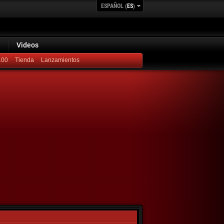
ESPAÑOL (
ES
)
Videos
100
Lanzamientos