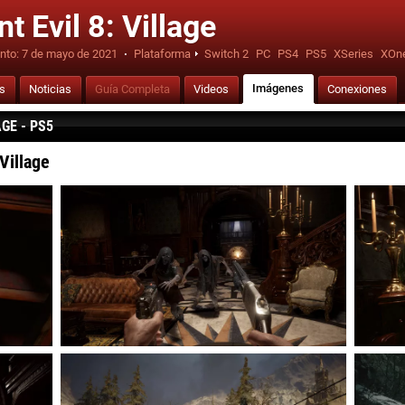
t Evil 8: Village
nto:
7 de mayo de 2021
·
Plataforma
Switch 2
PC
PS4
PS5
XSeries
XOn
Imágenes
is
Noticias
Guía Completa
Videos
Conexiones
GE - PS5
Village